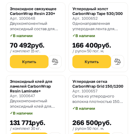
Эпоксидное связующее
Углеродный холст
Хит
CarbonWrap Resin 230+
CarbonWrap Tape 530/300
Арт. 1000648
Арт. 1000652
Двухкомпонентный
Однонаправленная
эпоксидный состав для
углеродная лента для
пропитки систем
усиления строительных
✓
В наличии
✓
В наличии
внешнего армирования
конструкций плотностью
70 492
руб.
166 400
руб.
CarbonWrap "сухим"
530 гр/м² и шириной 300
способом
мм
комплект 15 кг.
рулон 50 пог. м.
Эпоксидный клей для
Углеродная сетка
ламелей CarbonWrap
CarbonWrap Grid 150/1200
Resin Laminate+
Арт. 1000657
Арт. 1000647
Сетка из углеродного
Двухкомпонентный
волокна плотностью 150
эпоксидный клей для
гр/м2 и шириной 1200 мм
✓
В наличии
устройства системы
✓
В наличии
усиления конструкций на
131 771
руб.
266 500
руб.
основе композитных
углеродных ламелей
комплект 30 кг.
рулон 50 пог. м.
CarbonWrap Lamel