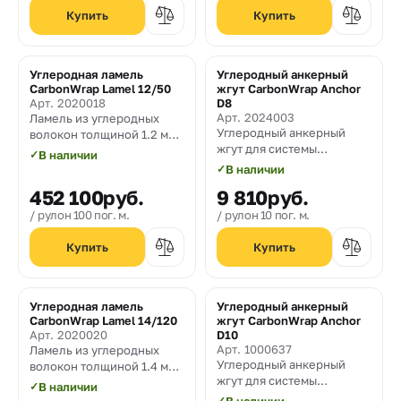
Углеродная ламель
Углеродный анкерный
CarbonWrap Lamel 12/50
жгут CarbonWrap Anchor
Арт. 2020018
D8
Арт. 2024003
Ламель из углеродных
Углеродный анкерный
волокон толщиной 1.2 мм
жгут для системы
и шириной 50 мм. с
✓
В наличии
внешнего армирования
модулем упругости 165
✓
В наличии
CarbonWrap диаметром 8
ГПа.
452 100
руб.
9 810
руб.
мм.
рулон 100 пог. м.
рулон 10 пог. м.
Углеродная ламель
Углеродный анкерный
CarbonWrap Lamel 14/120
жгут CarbonWrap Anchor
Арт. 2020020
D10
Арт. 1000637
Ламель из углеродных
Углеродный анкерный
волокон толщиной 1.4 мм
жгут для системы
и шириной 120 мм. с
✓
В наличии
внешнего армирования
модулем упругости 165
✓