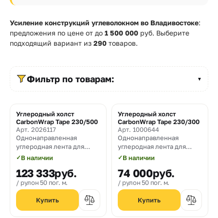
Прайс-
лист
Усиление конструкций углеволокном во Владивостоке
:
предложения по цене от
до
1 500 000
руб. Выберите
Проектировщикам
подходящий вариант из
290
товаров.
Калькуляторы
Фильтр по товарам:
Контакты
▼
8
Углеродный холст
Углеродный холст
Хит
CarbonWrap Tape 230/500
CarbonWrap Tape 230/300
800
Арт. 2026117
Арт. 1000644
Однонаправленная
Однонаправленная
550-
углеродная лента для
углеродная лента для
усиления строительных
усиления строительных
03-
✓
В наличии
✓
В наличии
конструкций плотностью
конструкций плотностью
123 333
руб.
74 000
руб.
230 гр/м² и шириной 500
230 гр/м² и шириной 300
50
мм
мм
рулон 50 пог. м.
рулон 50 пог. м.
sales@mpkm.org