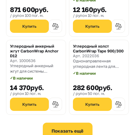
В наличии
CarbonWrap Anchor
ГПа
871 600
руб.
12 160
руб.
диаметром 10 мм.
рулон 100 пог. м.
рулон 10 пог. м.
Углеродный анкерный
Углеродный холст
жгут CarbonWrap Anchor
CarbonWrap Tape 900/300
D12
Арт. 2022036
Арт. 1000636
Однонаправленная
Углеродный анкерный
углеродная лента для
жгут для системы
усиления строительных
✓
В наличии
внешнего армирования
конструкций плотностью
✓
В наличии
CarbonWrap диаметром 12
900 гр/м² и шириной 300
14 370
руб.
282 600
руб.
мм.
мм.
рулон 10 пог. м.
рулон 50 пог. м.