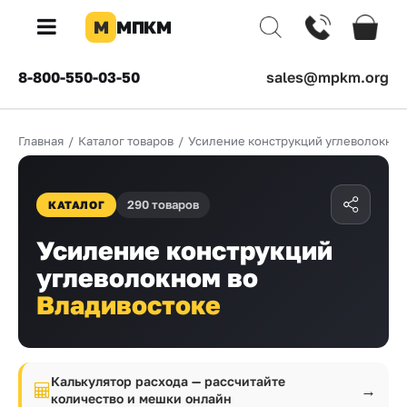
М
МПКМ
×
8-800-550-03-50
sales@mpkm.org
Каталог
Главная
/
Каталог товаров
/
Усиление конструкций углеволокно
КОМПАНИЯ
О
компании
290 товаров
КАТАЛОГ
Доставка
Усиление конструкций
углеволокном во
Оплата
Владивостоке
Каталог
товаров
Бренды
Калькулятор расхода — рассчитайте
→
количество и мешки онлайн