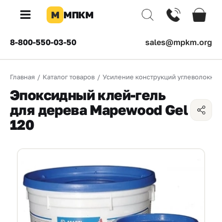
М
МПКМ
×
8-800-550-03-50
sales@mpkm.org
Каталог
Главная
/
Каталог товаров
/
Усиление конструкций углеволокно
КОМПАНИЯ
Эпоксидный клей-гель
О
для дерева Mapewood Gel
компании
120
Доставка
Оплата
Каталог
товаров
Бренды