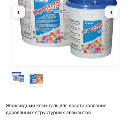
Прайс-
лист
‹
›
Проектировщикам
Калькуляторы
Контакты
8
800
550-
03-
50
Эпоксидный клей-гель для восстановления
деревянных структурных элементов
sales@mpkm.org