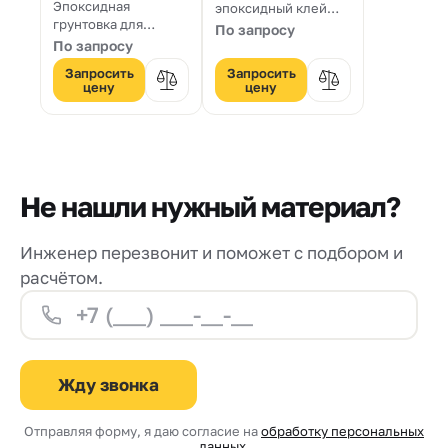
Эпоксидная
эпоксидный клей
грунтовка для
для восстановления
По запросу
деревянных
деревянных
По запросу
конструкций
структурных
Запросить
Запросить
элементов
цену
цену
Не нашли нужный материал?
Инженер перезвонит и поможет с подбором и
расчётом.
Жду звонка
Отправляя форму, я даю согласие на
обработку персональных
данных
.