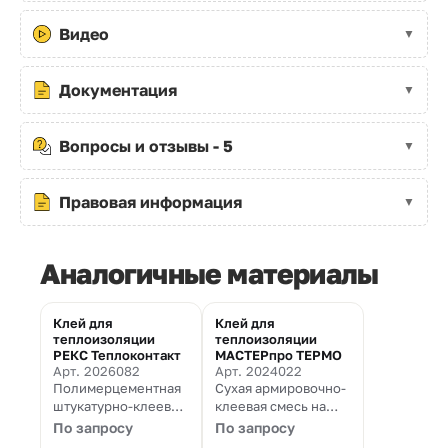
Видео
Документация
Вопросы и отзывы - 5
Правовая информация
Аналогичные материалы
Клей для
Клей для
теплоизоляции
теплоизоляции
РЕКС Теплоконтакт
МАСТЕРпро ТЕРМО
Арт. 2026082
Арт. 2024022
Полимерцементная
Сухая армировочно-
штукатурно-клеевая
клеевая смесь на
смесь для монтажа
основе цементного
По запросу
По запросу
теплоизоляционных
вяжущего с