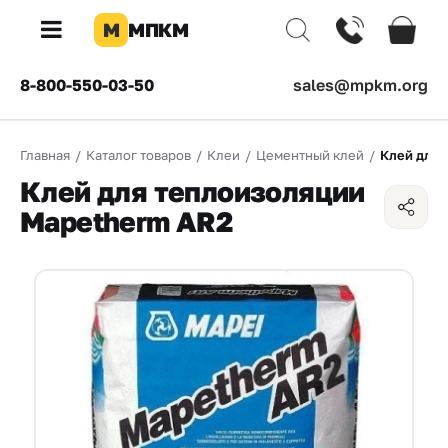
М
МПКМ
×
8-800-550-03-50
sales@mpkm.org
Каталог
Главная
/
Каталог товаров
/
Клеи
/
Цементный клей
/
Клей для 
КОМПАНИЯ
Клей для теплоизоляции
О
Mapetherm AR2
компании
Доставка
Оплата
Каталог
товаров
Бренды