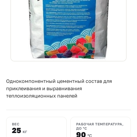
Прайс-
лист
Проектировщикам
Калькуляторы
Контакты
8
800
Однокомпонентный цементный состав для
приклеивания и выравнивания
550-
теплоизоляционных панелей
03-
50
sales@mpkm.org
ВЕС
РАБОЧАЯ ТЕМПЕРАТУРА,
25
ДО °C
кг
90
°C