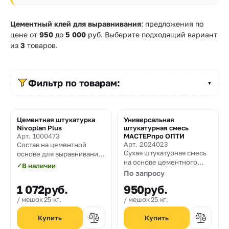
Прайс-
лист
Цементный клей для выравнивания
: предложения по
цене от
950
до
5 000
руб. Выберите подходящий вариант
Проектировщикам
из
3
товаров.
Калькуляторы
Фильтр по товарам:
Контакты
▼
8
Цементная штукатурка
Универсальная
Nivoplan Plus
штукатурная смесь
800
Арт. 1000473
МАСТЕРпро ОПТИ
Арт. 2024023
Состав на цементной
550-
Сухая штукатурная смесь
основе для выравнивания
на основе цементного
стен, потолков и полов
03-
✓
В наличии
вяжущего с полимерными
внутри и снаружи
По запросу
добавками, содержащая
помещений
50
1 072
руб.
950
руб.
полимерную фибру для
наружных и внутренних
мешок 25 кг.
мешок 25 кг.
sales@mpkm.org
работ. Толщина нанесения
5-40 мм. ГОСТ 31357 –
2007.