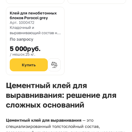
Клей для пенобетонных
блоков Porocol grey
Арт. 1000472
Кладочный и
выравнивающий состав на
цементной основе для
По запросу
пенобетонных блоков
5 000
руб.
мешок 25 кг.
Цементный клей для
выравнивания: решение для
сложных оснований
Цементный клей для выравнивания
— это
специализированный толстослойный состав,