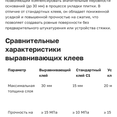
позволяющий компенсировать значительные неровности
оснований (до 30 мм) в процессе укладки плитки. В
отличие от стандартных клеев, он обладает пониженной
усадкой и повышенной прочностью на сжатие, что
позволяет создавать ровные поверхности без
предварительного штукатурения или устройства стяжки.
Сравнительные
характеристики
выравнивающих клеев
Параметр
Выравнивающий
Стандартный
Усил
клей
клей C1
клей
Максимальная
30 мм
15 мм
20 мм
толщина слоя
Прочность на
≥ 15 МПа
≥ 10 МПа
≥ 15 М