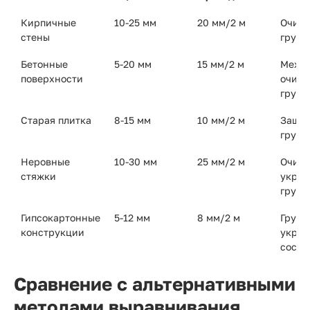
Кирпичные
10-25 мм
20 мм/2 м
Очист
стены
грунт
Бетонные
5-20 мм
15 мм/2 м
Механ
поверхности
очист
грунт
Старая плитка
8-15 мм
10 мм/2 м
Зашку
грунт
Неровные
10-30 мм
25 мм/2 м
Очист
стяжки
укреп
грунт
Гипсокартонные
5-12 мм
8 мм/2 м
Грунт
конструкции
укре
соста
Сравнение с альтернативными
методами выравнивания