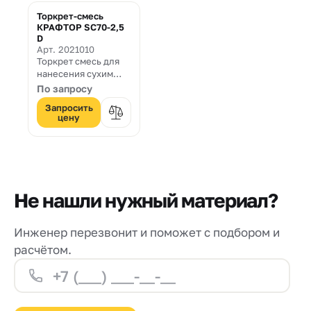
Торкрет-смесь
КРАФТОР SC70-2,5
D
Арт. 2021010
Торкрет смесь для
нанесения сухим
способом
По запросу
прочностью 70 МПа
Запросить
цену
Не нашли нужный материал?
Инженер перезвонит и поможет с подбором и
расчётом.