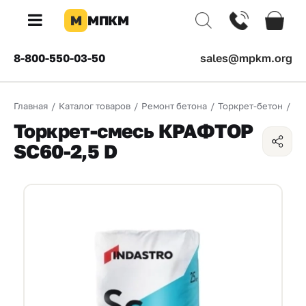
М
МПКМ
×
8-800-550-03-50
sales@mpkm.org
Каталог
Главная
/
Каталог товаров
/
Ремонт бетона
/
Торкрет-бетон
/
То
КОМПАНИЯ
Торкрет-смесь КРАФТОР
О
SC60-2,5 D
компании
Доставка
Оплата
Каталог
товаров
Бренды