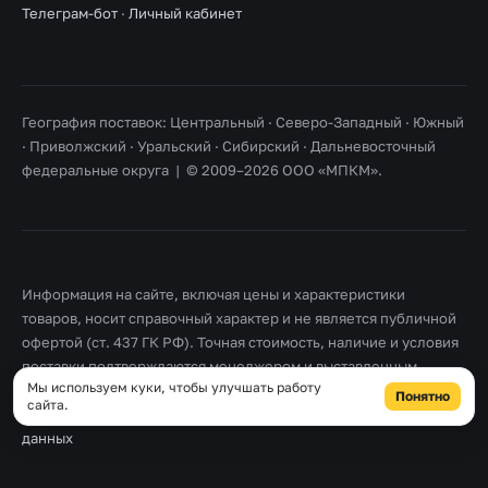
Телеграм-бот
·
Личный кабинет
География поставок: Центральный · Северо-Западный · Южный
· Приволжский · Уральский · Сибирский · Дальневосточный
федеральные округа | © 2009–2026 ООО «МПКМ».
Информация на сайте, включая цены и характеристики
товаров, носит справочный характер и не является публичной
офертой (ст. 437 ГК РФ). Точная стоимость, наличие и условия
поставки подтверждаются менеджером и выставленным
Мы используем куки, чтобы улучшать работу
счетом. Товарные знаки принадлежат их правообладателям.
Понятно
сайта.
Правовая информация
·
Согласие на обработку персональных
данных