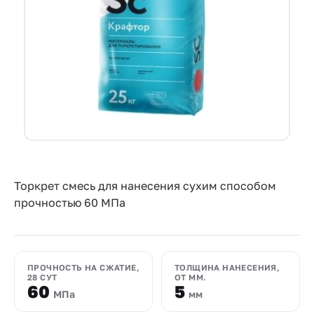
Прайс-
лист
Проектировщикам
Калькуляторы
Контакты
8
800
Торкрет смесь для нанесения сухим способом
прочностью 60 МПа
550-
03-
50
ПРОЧНОСТЬ НА СЖАТИЕ,
ТОЛЩИНА НАНЕСЕНИЯ,
sales@mpkm.org
28 СУТ
ОТ ММ.
60
5
МПа
мм