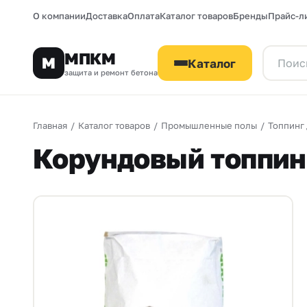
О компании
Доставка
Оплата
Каталог товаров
Бренды
Прайс-л
МПКМ
М
Каталог
защита и ремонт бетона
Главная
/
Каталог товаров
/
Промышленные полы
/
Топпинг 
Корундовый топпин