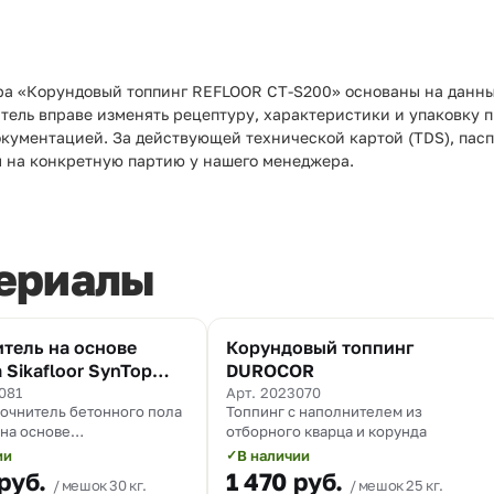
ра «Корундовый топпинг REFLOOR CT-S200» основаны на данны
итель вправе изменять рецептуру, характеристики и упаковку 
окументацией. За действующей технической картой (TDS), пас
 на конкретную партию у нашего менеджера.
ериалы
тель на основе
Корундовый топпинг
Хит
 Sikafloor SynTop
DUROCOR
081
Арт. 2023070
очнитель бетонного пола
Топпинг с наполнителем из
 на основе
отборного кварца и корунда
разивных заполнителей
ии
В наличии
✓
го типа и добавок.
руб.
1 470
руб.
мешок 30 кг.
мешок 25 кг.