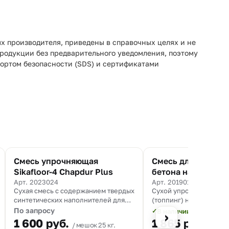
х производителя, приведены в справочных целях и не
продукции без предварительного уведомления, поэтому
портом безопасности (SDS) и сертификатами
Смесь упрочняющая
Смесь для упрочн
Sikafloor-4 Chapdur Plus
бетона на корунд
основе MasterTop 
Арт. 2023024
Арт. 2019014
Сухая смесь с содержанием твердых
Сухой упрочнитель бет
синтетических наполнителей для
(топпинг) на основе
упрочнения бетонных полов
высокоабразивных зап
По запросу
В наличии
✓
›
корундового типа и до
1 600
руб.
1 865
руб.
мешок 25 кг.
мешо