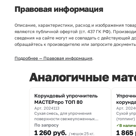
Правовая информация
Описание, характеристики, расход и изображения това
являются публичной офертой (ст. 437 ГК РФ). Производ
сведения на сайте могут не совпадать с действующей д
обращайтесь к производителю или запросите документы
Подробнее — Правовая информация
.
Аналогичные мат
Корундовый упрочнитель
Упрочни
МАСТЕРпро ТОП 80
корунда
445
Арт. 2024113
Арт. 2024
Сухая смесь, для упрочнения
Сухой упр
поверхности свежеуложенных
(топпинг)
промышленных бетонных полов,
высокоаб
По запросу
В налич
✓
содержащая корундовый
корундово
1 260
руб.
1 865
мешок 25 кг.
наполнитель.