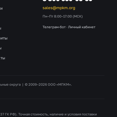
sales@mpkm.org
ти
Пн–Пт 8:00–17:00 (МСК)
Телеграм-бот
·
Личный кабинет
ы
зиты
ы
кты
альные округа | © 2009–2026 ООО «МПКМ».
37 ГК РФ). Точная стоимость, наличие и условия поставки