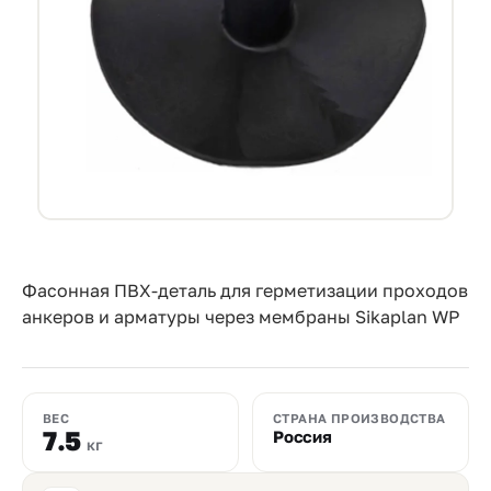
Прайс-
лист
Проектировщикам
Калькуляторы
Контакты
8
800
Фасонная ПВХ-деталь для герметизации проходов
анкеров и арматуры через мембраны Sikaplan WP
550-
03-
50
ВЕС
СТРАНА ПРОИЗВОДСТВА
sales@mpkm.org
7.5
Россия
кг