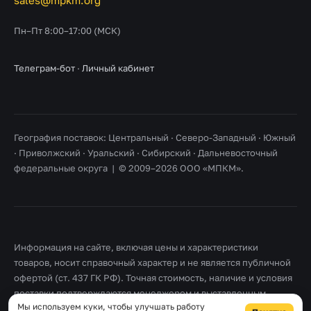
sales@mpkm.org
Пн–Пт 8:00–17:00 (МСК)
Телеграм-бот
·
Личный кабинет
География поставок: Центральный · Северо-Западный · Южный
· Приволжский · Уральский · Сибирский · Дальневосточный
федеральные округа | © 2009–2026 ООО «МПКМ».
Информация на сайте, включая цены и характеристики
товаров, носит справочный характер и не является публичной
офертой (ст. 437 ГК РФ). Точная стоимость, наличие и условия
поставки подтверждаются менеджером и выставленным
Мы используем куки, чтобы улучшать работу
счетом. Товарные знаки принадлежат их правообладателям.