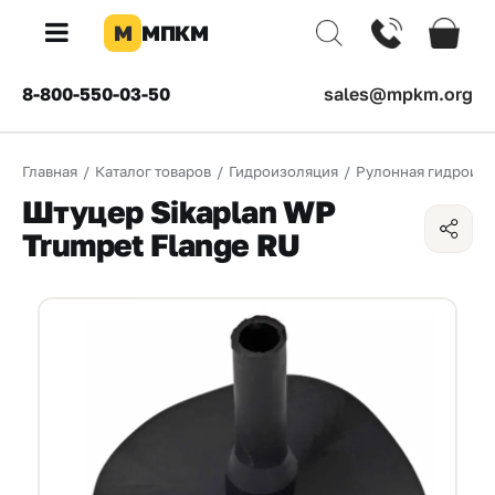
М
МПКМ
×
8-800-550-03-50
sales@mpkm.org
Каталог
Главная
/
Каталог товаров
/
Гидроизоляция
/
Рулонная гидроиз
КОМПАНИЯ
Штуцер Sikaplan WP
О
Trumpet Flange RU
компании
Доставка
Оплата
Каталог
товаров
Бренды