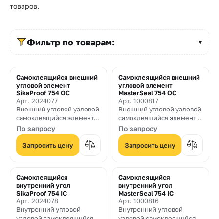
Прайс-
товаров.
лист
Проектировщикам
Фильтр по товарам:
▼
Калькуляторы
Самоклеящийся внешний
Самоклеящийся внешний
Контакты
угловой элемент
угловой элемент
SikaProof 754 OC
MasterSeal 754 OC
Арт. 2024077
Арт. 1000817
Внешний угловой узловой
Внешний угловой узловой
8
самоклеящийся элемент
самоклеящийся элемент
800
для монтажа системы
для монтажа системы
По запросу
По запросу
контактной листовой
контактной листовой
550-
мембраны MasterSeal 754
мембраны MasterSeal 754
Запросить цену
Запросить цену
03-
50
Самоклеящийся
Самоклеящийся
внутренний угол
внутренний угол
sales@mpkm.org
SikaProof 754 IC
MasterSeal 754 IC
Арт. 2024078
Арт. 1000816
Внутренний угловой
Внутренний угловой
узловой самоклеящийся
узловой самоклеящийся