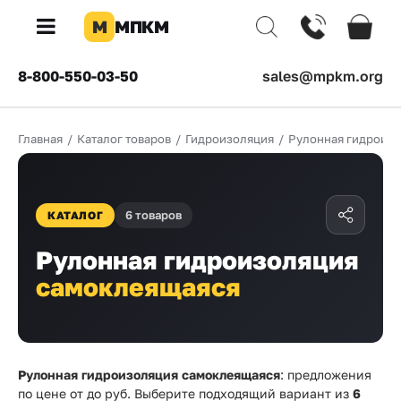
М
МПКМ
×
8-800-550-03-50
sales@mpkm.org
Каталог
Главная
/
Каталог товаров
/
Гидроизоляция
/
Рулонная гидроиз
КОМПАНИЯ
О
компании
6 товаров
КАТАЛОГ
Доставка
Рулонная гидроизоляция
Оплата
самоклеящаяся
Каталог
товаров
Бренды
Рулонная гидроизоляция самоклеящаяся
: предложения
по цене от
до
руб. Выберите подходящий вариант из
6