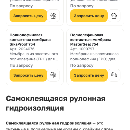
элемент для монтажа
элемент для монтажа
По запросу
По запросу
системы контактной
системы контактной
листовой мембраны
листовой мембраны
Запросить цену
Запросить цену
MasterSeal 754
MasterSeal 754
Полиолефиновая
Полиолефиновая
контактная мембрана
контактная мембрана
SikaProof 754
MasterSeal 754
Арт. 2024076
Арт. 1000797
Мембрана из эластичного
Мембрана из эластичного
полиолефина (FPO) для
полиолефина (FPO) для
бетонных конструкций
бетонных конструкций
По запросу
По запросу
ниже уровня грунта
ниже уровня грунта
Запросить цену
Запросить цену
Самоклеящаяся рулонная
гидроизоляция
Самоклеящаяся рулонная гидроизоляция
— это
битумные и полимерные мембраны с клейким слоем,