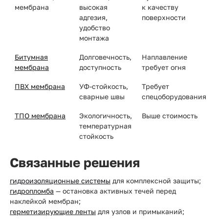
мембрана
высокая
к качеству
адгезия,
поверхности
удобство
монтажа
Битумная
Долговечность,
Наплавление
мембрана
доступность
требует огня
ПВХ мембрана
УФ-стойкость,
Требует
сварные швы
спецоборудования
ТПО мембрана
Экологичность,
Выше стоимость
температурная
стойкость
Связанные решения
гидроизоляционные системы
для комплексной защиты;
гидропломба
— остановка активных течей перед
наклейкой мембран;
герметизирующие ленты
для узлов и примыканий;