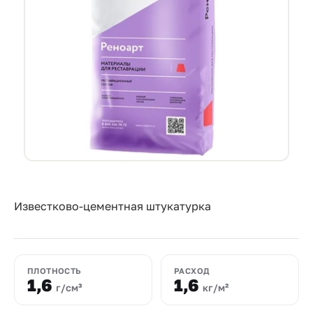
Прайс-
лист
Проектировщикам
Калькуляторы
Контакты
8
800
550-
Известково-цементная штукатурка
03-
50
ПЛОТНОСТЬ
РАСХОД
sales@mpkm.org
1,6
1,6
г/см³
кг/м²