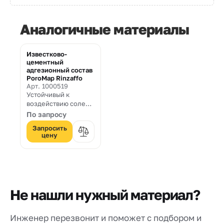
Аналогичные материалы
Известково-
цементный
адгезионный состав
PoroMap Rinzaffo
Арт. 1000519
Устойчивый к
воздействию солей
паропроницаемый,
По запросу
адгезионный состав
Запросить
для набрызга,
цену
основанный на
гидравлическом
вяжущем с
пуццолановой
реакцией,
наносимый перед
Не нашли нужный материал?
применением
осушающей
штукатуркой
Инженер перезвонит и поможет с подбором и