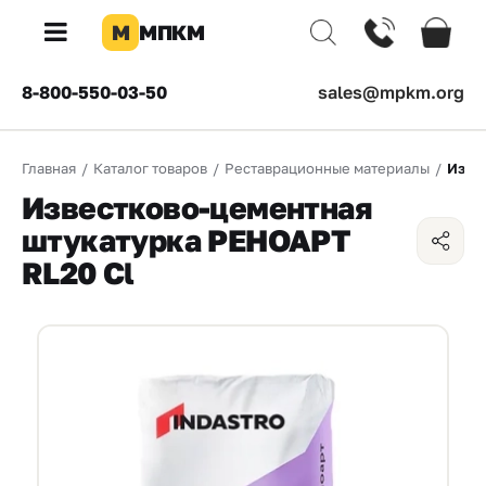
М
МПКМ
×
8-800-550-03-50
sales@mpkm.org
Каталог
Главная
/
Каталог товаров
/
Реставрационные материалы
/
Изве
КОМПАНИЯ
Известково-цементная
О
штукатурка РЕНОАРТ
компании
RL20 Cl
Доставка
Оплата
Каталог
товаров
Бренды