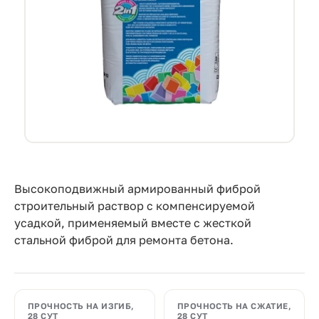
Прайс-
лист
Проектировщикам
Калькуляторы
Контакты
8
800
Высокоподвижный армированный фиброй
строительный раствор с компенсируемой
550-
усадкой, применяемый вместе с жесткой
03-
стальной фиброй для ремонта бетона.
50
sales@mpkm.org
ПРОЧНОСТЬ НА ИЗГИБ,
ПРОЧНОСТЬ НА СЖАТИЕ,
28 СУТ
28 СУТ