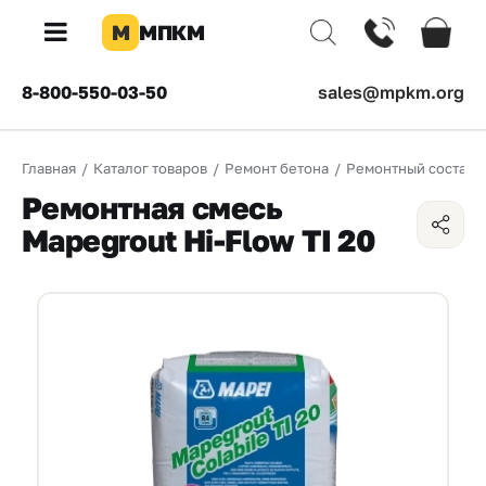
М
МПКМ
×
8-800-550-03-50
sales@mpkm.org
Каталог
Главная
/
Каталог товаров
/
Ремонт бетона
/
Ремонтный состав
КОМПАНИЯ
Ремонтная смесь
О
Mapegrout Hi-Flow TI 20
компании
Доставка
Оплата
Каталог
товаров
Бренды