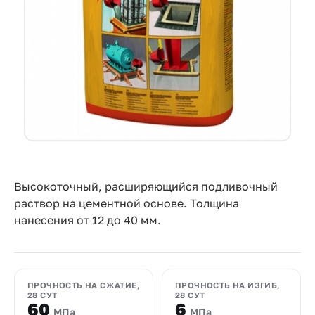
Прайс-
лист
Проектировщикам
Калькуляторы
Контакты
8
800
Высокоточный, расширяющийся подливочный
раствор на цементной основе. Толщина
550-
нанесения от 12 до 40 мм.
03-
50
sales@mpkm.org
ПРОЧНОСТЬ НА СЖАТИЕ,
ПРОЧНОСТЬ НА ИЗГИБ,
28 СУТ
28 СУТ
60
6
МПа
МПа