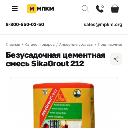
М
МПКМ
×
8-800-550-03-50
sales@mpkm.org
Каталог
Главная
/
Каталог товаров
/
Анкерные составы
/
Подливочный со
КОМПАНИЯ
Безусадочная цементная
О
смесь SikaGrout 212
компании
Доставка
Оплата
Каталог
товаров
Бренды