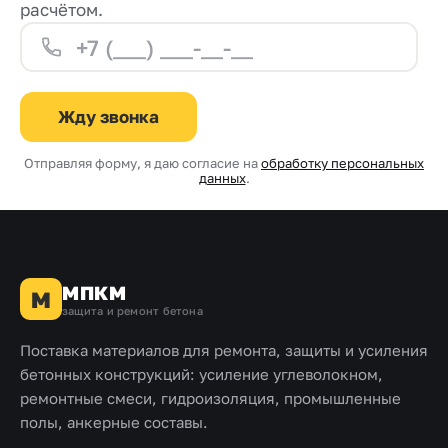
расчётом.
Толщина заливки от
слой от 10 
20 до 200 мм.
Жду звонка
Отправляя форму, я даю согласие на
обработку персональных
данных
.
МПКМ
М
защита и ремонт бетона
Поставка материалов для ремонта, защиты и усиления
бетонных конструкций: усиление углеволокном,
ремонтные смеси, гидроизоляция, промышленные
полы, анкерные составы.