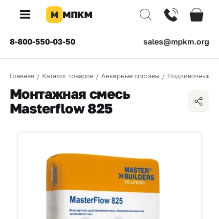
М
МПКМ
×
8-800-550-03-50
sales@mpkm.org
Каталог
Главная
/
Каталог товаров
/
Анкерные составы
/
Подливочный со
КОМПАНИЯ
Монтажная смесь
О
Masterflow 825
компании
Доставка
Оплата
Каталог
товаров
Бренды