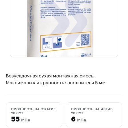
Прайс-
лист
Проектировщикам
Калькуляторы
Контакты
8
800
Безусадочная сухая монтажная смесь.
Максимальная крупность заполнителя 5 мм.
550-
03-
50
ПРОЧНОСТЬ НА СЖАТИЕ,
ПРОЧНОСТЬ НА ИЗГИБ,
sales@mpkm.org
28 СУТ
28 СУТ
55
6
МПа
МПа