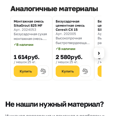
Аналогичные материалы
Монтажная смесь
Безусадочная
Безусадоч
SikaGrout 825 MF
цементная смесь
цементная
Арт. 2024053
Ceresit CX 15
SikaGrout 
Арт. 202005
Арт. 10007
Безусадочная сухая
Высокопрочная
Высокоточ
монтажная смесь.
быстротвердеющая
расширяю
Максимальная
✓
В наличии
монтажная смесь
подливоч
крупность
По запро
✓
В наличии
›
раствор на
заполнителя 5 мм.
1 614
руб.
2 580
руб.
5 000
р
цементной
Толщина п
мешок 25 кг.
мешок 25 кг.
мешок 25 
от 25 до 12
Не нашли нужный материал?
Инженер перезвонит и поможет с подбором и