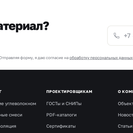
атериал?
Отправляя форму, я даю согласие на
обработку персональных данных
Г
ПРОЕКТИРОВЩИКАМ
О КОМ
ие углеволокном
ГОСТы и СНИПы
Объек
ные смеси
PDF-каталоги
Новос
золяция
Сертификаты
Статьи