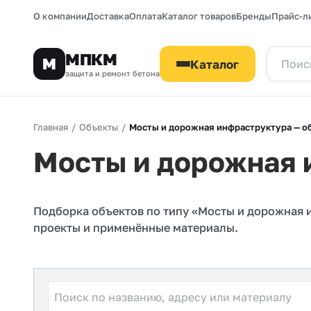
О компании
Доставка
Оплата
Каталог товаров
Бренды
Прайс-л
МПКМ
М
Каталог
защита и ремонт бетона
Главная
/
Объекты
/
Мосты и дорожная инфраструктура — о
Мосты и дорожная 
Подборка объектов по типу «Мосты и дорожная 
проекты и применённые материалы.