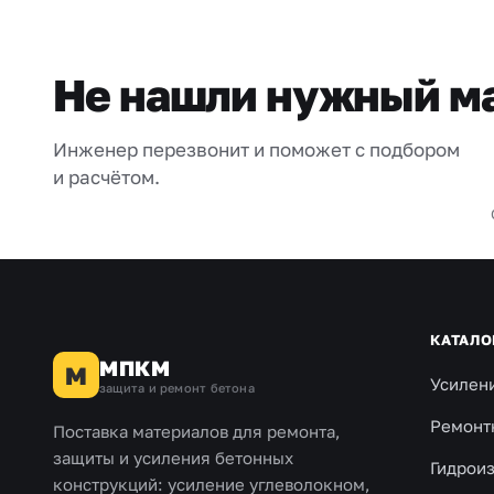
Не нашли нужный м
Инженер перезвонит и поможет с подбором
и расчётом.
КАТАЛО
МПКМ
М
Усилен
защита и ремонт бетона
Ремонт
Поставка материалов для ремонта,
защиты и усиления бетонных
Гидрои
конструкций: усиление углеволокном,