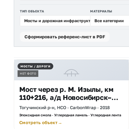
ТИП ОБЪЕКТА
МАТЕРИАЛЫ
Мосты и дорожная инфраструктура
Все категории
Сформировать референс-лист в PDF
Реализованные объекты
МОСТЫ / ДОРОГИ
НЕТ ФОТО
Мост через р. М. Изылы, км
110+216, а/д Новосибирск–
Ленинск-Кузнецкий
Тогучинский р-н, НСО · CarbonWrap · 2018
Эпоксидная смола · Углеродная ламель · Углеродная лента
Смотреть объект