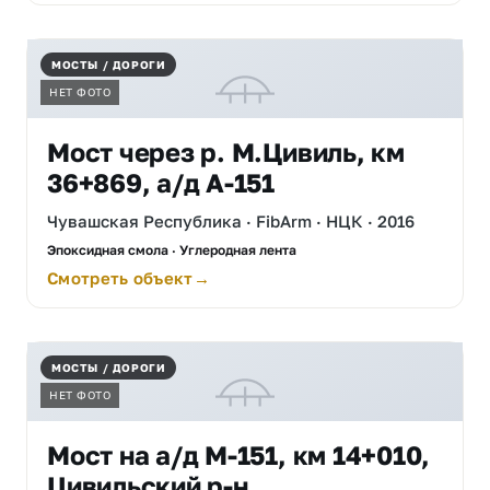
МОСТЫ / ДОРОГИ
НЕТ ФОТО
Мост через р. М.Цивиль, км
36+869, а/д А-151
Чувашская Республика · FibArm · НЦК · 2016
Эпоксидная смола · Углеродная лента
Смотреть объект
МОСТЫ / ДОРОГИ
НЕТ ФОТО
Мост на а/д М-151, км 14+010,
Цивильский р-н