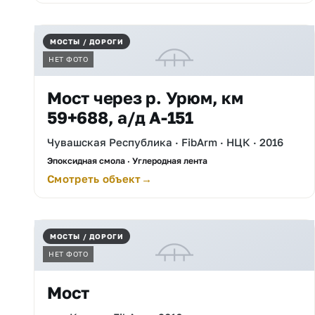
МОСТЫ / ДОРОГИ
НЕТ ФОТО
Мост через р. Урюм, км
59+688, а/д А-151
Чувашская Республика · FibArm · НЦК · 2016
Эпоксидная смола · Углеродная лента
Смотреть объект
МОСТЫ / ДОРОГИ
НЕТ ФОТО
Мост