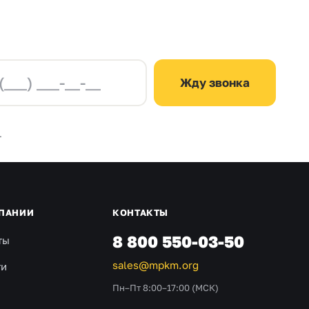
Жду звонка
.
ПАНИИ
КОНТАКТЫ
8 800 550-03-50
ты
sales@mpkm.org
ти
Пн–Пт 8:00–17:00 (МСК)