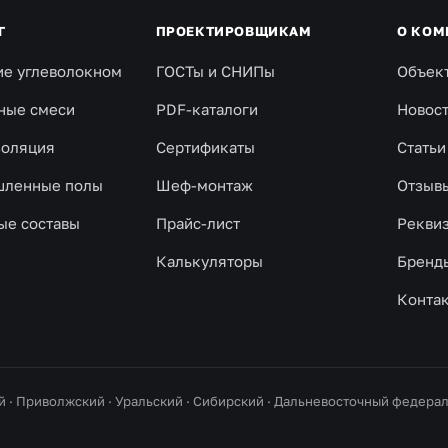
Г
ПРОЕКТИРОВЩИКАМ
О КОМ
ие углеволокном
ГОСТы и СНИПы
Объек
ные смеси
PDF-каталоги
Новос
золяция
Сертификаты
Статьи
ленные полы
Шеф-монтаж
Отзыв
ые составы
Прайс-лист
Рекви
Калькуляторы
Бренд
Конта
й · Приволжский · Уральский · Сибирский · Дальневосточный федер