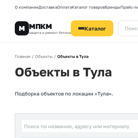
О компании
Доставка
Оплата
Каталог товаров
Бренды
Прайс-л
МПКМ
М
Каталог
защита и ремонт бетона
Главная
/
Объекты
/
Объекты в Тула
Объекты в Тула
Подборка объектов по локации «Тула».