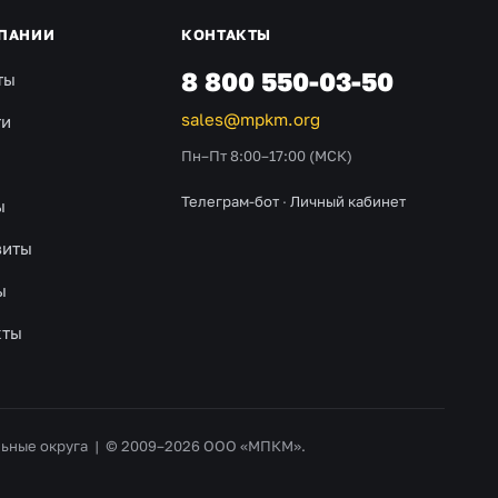
ПАНИИ
КОНТАКТЫ
8 800 550-03-50
ты
sales@mpkm.org
ти
Пн–Пт 8:00–17:00 (МСК)
Телеграм-бот
·
Личный кабинет
ы
зиты
ы
кты
альные округа | © 2009–2026 ООО «МПКМ».