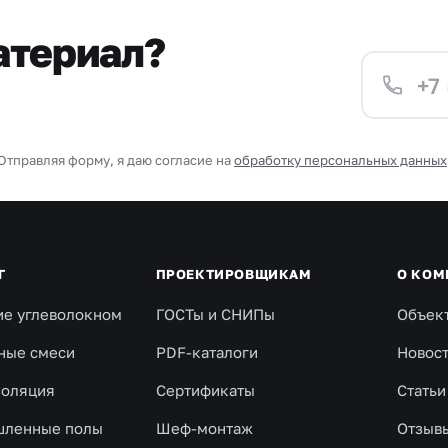
атериал?
Отправляя форму, я даю согласие на
обработку персональных данных
Г
ПРОЕКТИРОВЩИКАМ
О КОМ
ие углеволокном
ГОСТы и СНИПы
Объек
ные смеси
PDF-каталоги
Новос
золяция
Сертификаты
Статьи
ленные полы
Шеф-монтаж
Отзыв