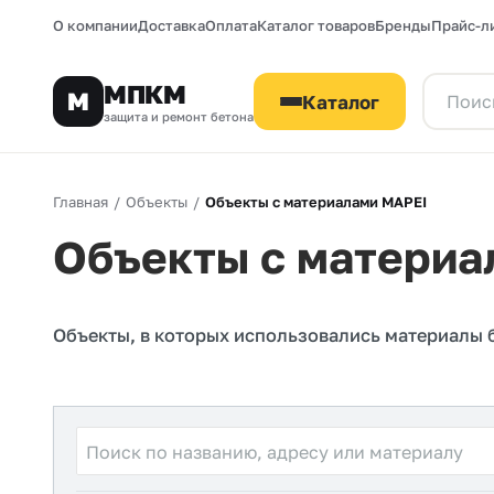
О компании
Доставка
Оплата
Каталог товаров
Бренды
Прайс-л
МПКМ
М
Каталог
защита и ремонт бетона
Главная
/
Объекты
/
Объекты с материалами MAPEI
Объекты с материа
Объекты, в которых использовались материалы