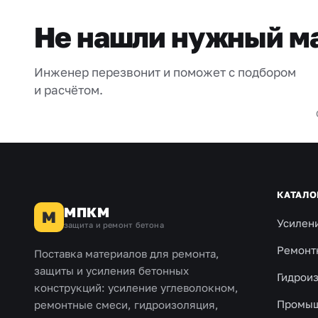
Не нашли нужный м
Инженер перезвонит и поможет с подбором
и расчётом.
КАТАЛО
МПКМ
М
Усилен
защита и ремонт бетона
Ремонт
Поставка материалов для ремонта,
защиты и усиления бетонных
Гидрои
конструкций: усиление углеволокном,
Промыш
ремонтные смеси, гидроизоляция,