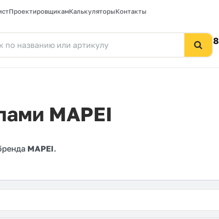
ист
Проектировщикам
Калькуляторы
Контакты
8
лами MAPEI
 бренда
MAPEI
.