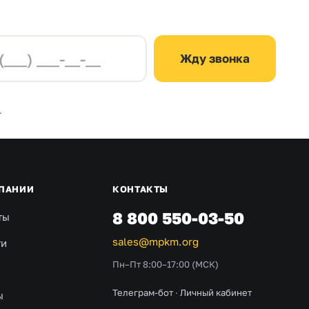
Жду звонка
.
ПАНИИ
КОНТАКТЫ
8 800 550-03-50
ты
sales@mpkm.org
ти
Пн–Пт 8:00–17:00 (МСК)
Телеграм-бот
·
Личный кабинет
ы