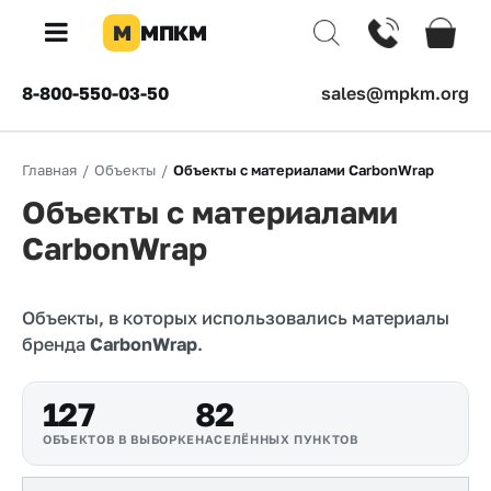
М
МПКМ
×
8-800-550-03-50
sales@mpkm.org
Каталог
Главная
/
Объекты
/
Объекты с материалами CarbonWrap
КОМПАНИЯ
Объекты с материалами
О
компании
CarbonWrap
Доставка
Объекты, в которых использовались материалы
Оплата
бренда
CarbonWrap
.
Каталог
товаров
127
82
ОБЪЕКТОВ В ВЫБОРКЕ
НАСЕЛЁННЫХ ПУНКТОВ
Бренды