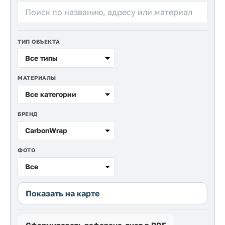
Прайс-
лист
Проектировщикам
ТИП ОБЪЕКТА
Все типы
Калькуляторы
МАТЕРИАЛЫ
Контакты
Все категории
8
БРЕНД
800
CarbonWrap
550-
ФОТО
03-
Все
50
Показать на карте
sales@mpkm.org
Сформировать референс-лист в PDF