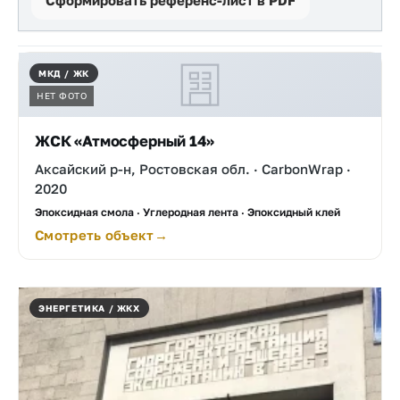
Реализованные объекты
МКД / ЖК
НЕТ ФОТО
ЖСК «Атмосферный 14»
Аксайский р-н, Ростовская обл. · CarbonWrap ·
2020
Эпоксидная смола · Углеродная лента · Эпоксидный клей
Смотреть объект
ЭНЕРГЕТИКА / ЖКХ