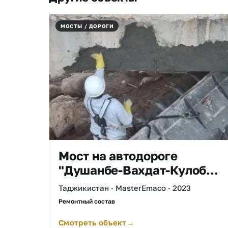
МОСТЫ / ДОРОГИ
Мост на автодороге
"Душанбе-Вахдат-Кулоб
перевал Кулма до границы
Таджикистан · MasterEmaco · 2023
Китая" республика
Ремонтный состав
Таджикистан
Смотреть объект