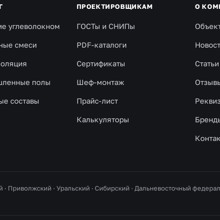
Г
ПРОЕКТИРОВЩИКАМ
О КОМ
ие углеволокном
ГОСТы и СНИПы
Объек
ные смеси
PDF-каталоги
Новос
золяция
Сертификаты
Статьи
ленные полы
Шеф-монтаж
Отзыв
ые составы
Прайс-лист
Рекви
Калькуляторы
Бренд
Конта
й · Приволжский · Уральский · Сибирский · Дальневосточный федер