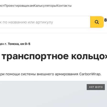
ист
Проектировщикам
Калькуляторы
Контакты
8
» г. Томска, км 0–5
транспортное кольцо» 
при помощи системы внешнего армирования CarbonWrap.
НЕТ ФОТО