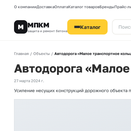
О компании
Доставка
Оплата
Каталог товаров
Бренды
Прайс-л
МПКМ
М
Каталог
защита и ремонт бетона
Главная
/
Объекты
/
Автодорога «Малое транспортное кольцо
Автодорога «Малое 
27 марта 2024 г.
Усиление несущих конструкций дорожного объекта 