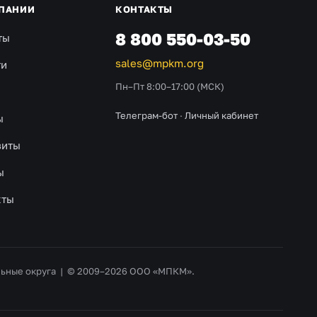
ПАНИИ
КОНТАКТЫ
8 800 550-03-50
ты
sales@mpkm.org
ти
Пн–Пт 8:00–17:00 (МСК)
Телеграм-бот
·
Личный кабинет
ы
зиты
ы
кты
альные округа | © 2009–2026 ООО «МПКМ».