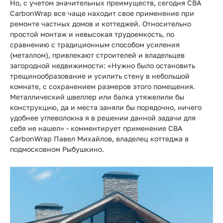
Прайс-
Но, с учетом значительных преимуществ, сегодня СВА
CarbonWrap все чаще находит свое применение при
лист
ремонте частных домов и коттеджей. Относительно
простой монтаж и невысокая трудоемкость, по
Проектировщикам
сравнению с традиционным способом усиления
(металлом), привлекают строителей и владельцев
Калькуляторы
загородной недвижимости: «Нужно было остановить
трещинообразование и усилить стену в небольшой
Контакты
комнате, с сохранением размеров этого помещения.
Металлический швеллер или балка утяжелили бы
конструкцию, да и места заняли бы порядочно, ничего
8
удобнее углеволокна я в решении данной задачи для
себя не нашел» - комментирует применение СВА
800
CarbonWrap Павел Михайлов, владелец коттеджа в
550-
подмосковном Рыбушкино.
03-
50
sales@mpkm.org