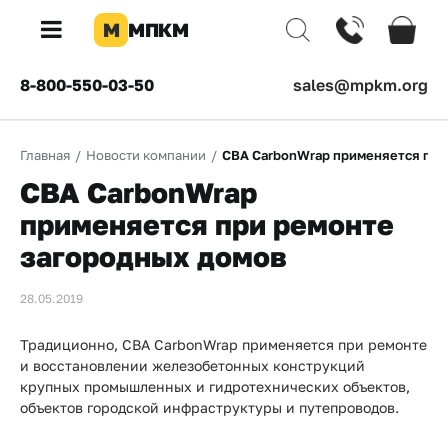
М
МПКМ
×
8-800-550-03-50
sales@mpkm.org
Каталог
Главная
/
Новости компании
/
СВА CarbonWrap применяется при
КОМПАНИЯ
СВА CarbonWrap
О
компании
применяется при ремонте
загородных домов
Доставка
28.05.2019
Оплата
Каталог
Традиционно, СВА CarbonWrap применяется при ремонте
и восстановлении железобетонных конструкций
товаров
крупных промышленных и гидротехнических объектов,
объектов городской инфраструктуры и путепроводов.
Бренды