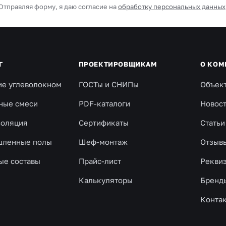
Отправляя форму, я даю согласие на
обработку персональных данных
Г
ПРОЕКТИРОВЩИКАМ
О КОМ
ие углеволокном
ГОСТы и СНИПы
Объек
ные смеси
PDF-каталоги
Новос
золяция
Сертификаты
Статьи
ленные полы
Шеф-монтаж
Отзыв
ые составы
Прайс-лист
Рекви
Калькуляторы
Бренд
Конта