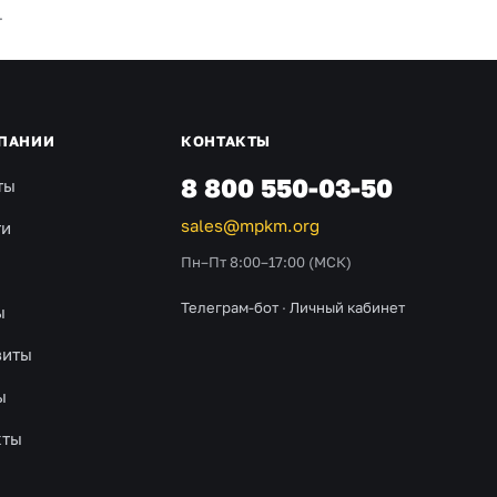
.
ПАНИИ
КОНТАКТЫ
8 800 550-03-50
ты
sales@mpkm.org
ти
Пн–Пт 8:00–17:00 (МСК)
Телеграм-бот
·
Личный кабинет
ы
зиты
ы
кты