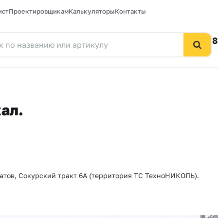
ист
Проектировщикам
Калькуляторы
Контакты
8
ал.
аратов, Сокурский тракт 6А (территория ТС ТехноНИКОЛЬ).