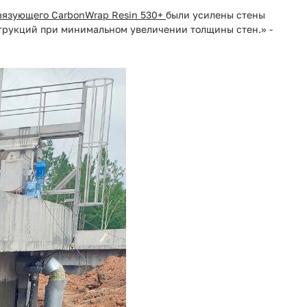
вязующего CarbonWrap Resin 530+
были усилены стены
трукций при минимальном увеличении толщины стен.» -