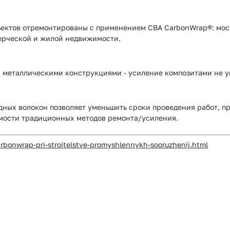
ъектов отремонтированы с применением СВА CarbonWrap®: мос
ерческой и жилой недвижимости.
металлическими конструкциями - усиление композитами не у
ных волокон позволяет уменьшить сроки проведения работ, п
имости традиционных методов ремонта/усиления.
bonwrap-pri-stroitelstve-promyshlennykh-sooruzhenij.html