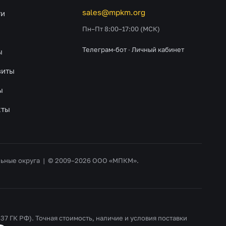
sales@mpkm.org
ти
Пн–Пт 8:00–17:00 (МСК)
Телеграм-бот
·
Личный кабинет
ы
зиты
ы
кты
альные округа | © 2009–2026 ООО «МПКМ».
37 ГК РФ). Точная стоимость, наличие и условия поставки