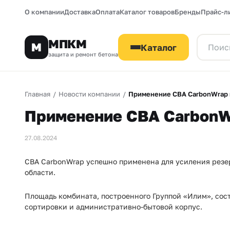
О компании
Доставка
Оплата
Каталог товаров
Бренды
Прайс-л
МПКМ
М
Каталог
защита и ремонт бетона
Главная
/
Новости компании
/
Применение СВА CarbonWrap 
Применение СВА CarbonW
27.08.2024
СВА CarbonWrap успешно применена для усиления резер
области.
Площадь комбината, построенного Группой «Илим», сост
сортировки и административно-бытовой корпус.