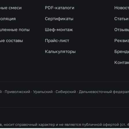
ные смеси
PDF-каталоги
Новос
золяция
Сертификаты
Статьи
ленные полы
Шеф-монтаж
Отзыв
ые составы
Прайс-лист
Рекви
Калькуляторы
Бренд
Конта
й · Приволжский · Уральский · Сибирский · Дальневосточный федер
, носит справочный характер и не является публичной офертой (ст. 4