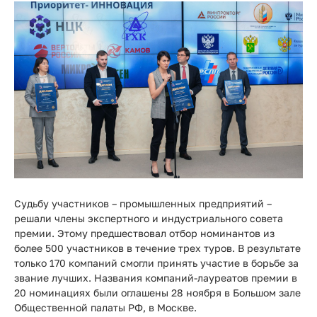
Прайс-
лист
Проектировщикам
Калькуляторы
Контакты
8
800
Судьбу участников ­­– промышленных предприятий –
550-
решали члены экспертного и индустриального совета
03-
премии. Этому предшествовал отбор номинантов из
более 500 участников в течение трех туров. В результате
50
только 170 компаний смогли принять участие в борьбе за
звание лучших. Названия компаний-лауреатов премии в
sales@mpkm.org
20 номинациях были оглашены 28 ноября в Большом зале
Общественной палаты РФ, в Москве.