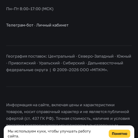
Пн–Пт 8:00–17:00 (МСК)
Телеграм-бот
·
Личный кабинет
География поставок: Центральный · Северо-Западный · Южный
· Приволжский · Уральский · Сибирский · Дальневосточный
федеральные округа | © 2009–2026 ООО «МПКМ».
Информация на сайте, включая цены и характеристики
товаров, носит справочный характер и не является публичной
офертой (ст. 437 ГК РФ). Точная стоимость, наличие и условия
поставки подтверждаются менеджером и выставленным
Мы используем куки, чтобы улучшать работу
счетом. Товарные знаки принадлежат их правообладателям.
Понятно
сайта.