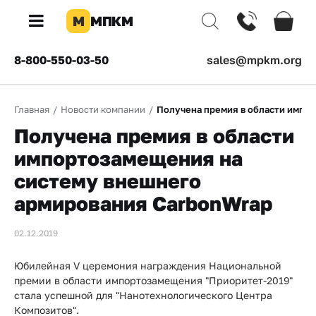
М
МПКМ
×
8-800-550-03-50
sales@mpkm.org
Каталог
Главная
/
Новости компании
/
Получена премия в области импо
КОМПАНИЯ
Получена премия в области
О
компании
импортозамещения на
систему внешнего
Доставка
армирования CarbonWrap
Оплата
02.12.2019
Каталог
товаров
Юбилейная V церемония награждения Национальной
премии в области импортозамещения "Приоритет-2019"
Бренды
стала успешной для "Нанотехнологического Центра
Композитов".