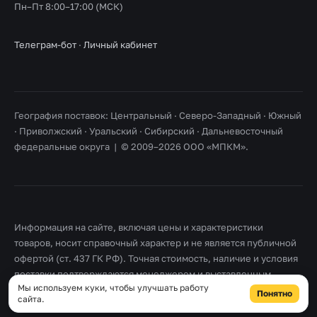
Пн–Пт 8:00–17:00 (МСК)
Телеграм-бот
·
Личный кабинет
География поставок: Центральный · Северо-Западный · Южный
· Приволжский · Уральский · Сибирский · Дальневосточный
федеральные округа | © 2009–2026 ООО «МПКМ».
Информация на сайте, включая цены и характеристики
товаров, носит справочный характер и не является публичной
офертой (ст. 437 ГК РФ). Точная стоимость, наличие и условия
поставки подтверждаются менеджером и выставленным
Мы используем куки, чтобы улучшать работу
счетом. Товарные знаки принадлежат их правообладателям.
Понятно
сайта.
Правовая информация
·
Согласие на обработку персональных