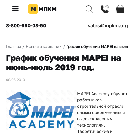
М
МПКМ
×
8-800-550-03-50
sales@mpkm.org
Каталог
Главная
/
Новости компании
/
График обучения MAPEI на июнь-и
КОМПАНИЯ
График обучения MAPEI на
О
компании
июнь-июль 2019 год.
Доставка
08.06.2019
Оплата
MAPEI Academy обучает
работников
Каталог
строительной отрасли
товаров
самым современным и
высококлассным
Бренды
технологиям.
Теоретические и