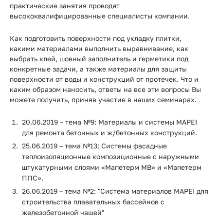
Прайс-
практические занятия проводят
лист
высококвалифицированные специалисты компании.
Проектировщикам
Как подготовить поверхности под укладку плитки,
какими материалами выполнить выравнивание, как
Калькуляторы
выбрать клей, шовный заполнитель и герметики под
конкретные задачи, а также материалы для защиты
поверхности от воды и конструкций от протечек. Что и
Контакты
каким образом наносить, ответы на все эти вопросы Вы
можете получить, приняв участие в наших семинарах.
8
20.06.2019 – тема №9: Материалы и системы MAPEI
800
для ремонта бетонных и ж/бетонных конструкций.
550-
25.06.2019 – тема №13: Системы фасадные
теплоизоляционные композиционные с наружными
03-
штукатурными слоями «Мапетерм МВ» и «Мапетерм
50
ППС».
26.06.2019 – тема №2: "Система материалов MAPEI для
sales@mpkm.org
строительства плавательных бассейнов с
железобетонной чашей"