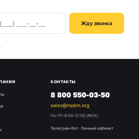
Жду звонка
.
ПАНИИ
КОНТАКТЫ
8 800 550-03-50
ты
sales@mpkm.org
ти
Пн–Пт 8:00–17:00 (МСК)
Телеграм-бот
·
Личный кабинет
ы