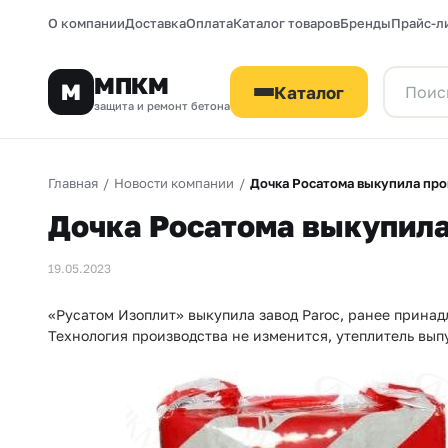
О компании
Доставка
Оплата
Каталог товаров
Бренды
Прайс-л
МПКМ
М
Каталог
защита и ремонт бетона
Главная
/
Новости компании
/
Дочка Росатома выкупила про
Дочка Росатома выкупила
19.05.2023
«Русатом Изоплит» выкупила завод Paroc, ранее прина
Технология производства не изменится, утеплитель вы