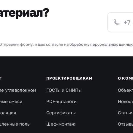
атериал?
Отправляя форму, я даю согласие на
обработку персональных данных
Г
ПРОЕКТИРОВЩИКАМ
О КОМ
ие углеволокном
ГОСТы и СНИПы
Объек
ные смеси
PDF-каталоги
Новос
золяция
Сертификаты
Статьи
ленные полы
Шеф-монтаж
Отзыв