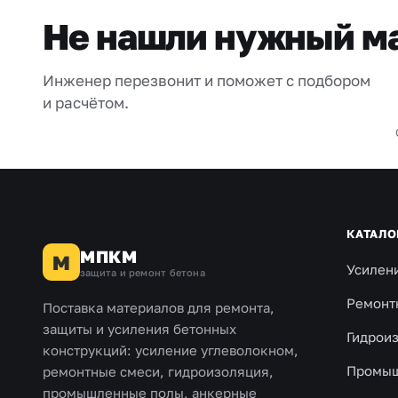
Не нашли нужный м
Инженер перезвонит и поможет с подбором
и расчётом.
КАТАЛО
МПКМ
М
Усилен
защита и ремонт бетона
Ремонт
Поставка материалов для ремонта,
защиты и усиления бетонных
Гидрои
конструкций: усиление углеволокном,
Промыш
ремонтные смеси, гидроизоляция,
промышленные полы, анкерные