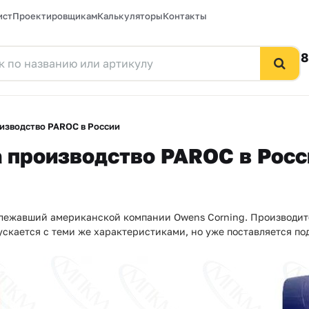
ист
Проектировщикам
Калькуляторы
Контакты
8
изводство PAROC в России
 производство PAROC в Росс
длежавший американской компании Owens Corning. Производит
пускается с теми же характеристиками, но уже поставляется 