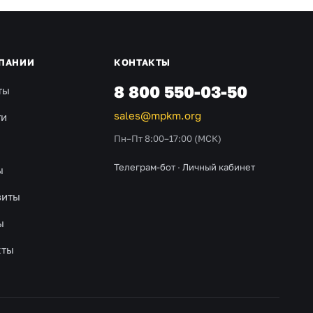
ПАНИИ
КОНТАКТЫ
8 800 550-03-50
ты
sales@mpkm.org
ти
Пн–Пт 8:00–17:00 (МСК)
Телеграм-бот
·
Личный кабинет
ы
зиты
ы
кты