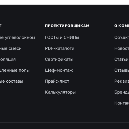
Г
ПРОЕКТИРОВЩИКАМ
О КОМ
ие углеволокном
ГОСТы и СНИПы
Объек
ные смеси
PDF-каталоги
Новос
золяция
Сертификаты
Статьи
ленные полы
Шеф-монтаж
Отзыв
ые составы
Прайс-лист
Рекви
Калькуляторы
Бренд
Конта