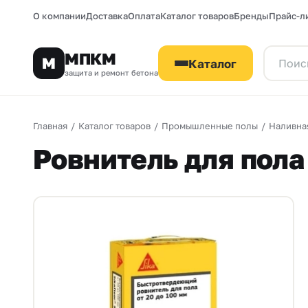
О компании
Доставка
Оплата
Каталог товаров
Бренды
Прайс-л
МПКМ
М
Каталог
защита и ремонт бетона
Главная
/
Каталог товаров
/
Промышленные полы
/
Наливна
Ровнитель для пола 