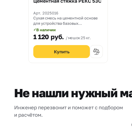
Цементная стяжка РЕКС 53С
Арт. 2025016
Сухая смесь на цементной основе
для устройства базовых
толстостенных стяжек
В наличии
✓
1 120
руб.
мешок 25 кг.
Не нашли нужный м
Инженер перезвонит и поможет с подбором
и расчётом.