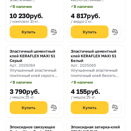
двухкомпонентный клей
эпоксидная затирка
✓
В наличии
✓
В наличии
для деревянных
(представленная в
10 230
руб.
4 817
руб.
напольных покрытий
цветовой гамме из 20
цветов), для швов
комплект 10 кг.
ведро 2 кг.
шириной от 1 мм,
применяемая также в
качестве клея
Эластичный цементный
Эластичный цементный
клей KERAFLEX MAXI S1
клей KERAFLEX MAXI S1
Серый
Белый
Арт. 2026084
Арт. 2025065
Улучшенный эластичный
Улучшенный эластичный
плиточный клей серого
плиточный клей белого
цвета класса C2TE S1 для
цвета класса C2TE S1 для
✓
В наличии
✓
В наличии
укладки керамической
укладки керамической
3 790
руб.
4 155
руб.
плитки, керамогранита
плитки, керамогранита
крупного формата и
крупного формата и
мешок 25 кг.
мешок 25 кг.
натурального камня.
натурального камня.
Эпоксидное связующее
Эпоксидная затирка-клей