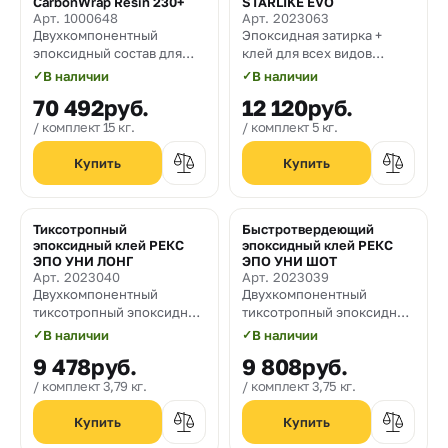
CarbonWrap Resin 230+
STARLIKE EVO
Арт. 1000648
Арт. 2023063
Двухкомпонентный
Эпоксидная затирка +
эпоксидный состав для
клей для всех видов
пропитки систем
облицовки.
✓
В наличии
✓
В наличии
внешнего армирования
70 492
руб.
12 120
руб.
CarbonWrap "сухим"
способом
комплект 15 кг.
комплект 5 кг.
Тиксотропный
Быстротвердеющий
эпоксидный клей РЕКС
эпоксидный клей РЕКС
ЭПО УНИ ЛОНГ
ЭПО УНИ ШОТ
Арт. 2023040
Арт. 2023039
Двухкомпонентный
Двухкомпонентный
тиксотропный эпоксидный
тиксотропный эпоксидный
клей
клей с высокой скоростью
✓
В наличии
✓
В наличии
отвердения
9 478
руб.
9 808
руб.
комплект 3,79 кг.
комплект 3,75 кг.