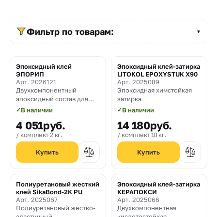
Прайс-
лист
Фильтр по товарам:
▼
Проектировщикам
Калькуляторы
Эпоксидный клей
Эпоксидный клей-затирка
Новинка
ЭПОРИП
LITOKOL EPOXYSTUK X90
Контакты
Арт. 2026121
Арт. 2025089
Двухкомпонентный
Эпоксидная химстойкая
эпоксидный состав для
затирка
заполнения трещин,
8
✓
В наличии
✓
В наличии
омоноличивания рабочих
4 051
руб.
14 180
руб.
800
швов и прочного
склеивания бетона со
комплект 2 кг.
комплект 10 кг.
550-
сталью.
03-
50
Полиуретановый жесткий
Эпоксидный клей-затирка
sales@mpkm.org
клей SikaBond-2K PU
КЕРАПОКСИ
Арт. 2025067
Арт. 2025066
Полиуретановый жестко-
Двухкомпонентная
эластичный
кислотостойкая