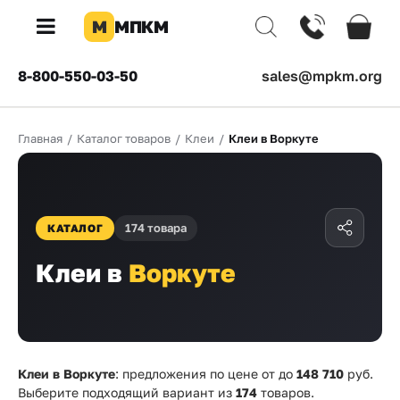
М
МПКМ
×
8-800-550-03-50
sales@mpkm.org
Каталог
Главная
/
Каталог товаров
/
Клеи
/
Клеи в Воркуте
КОМПАНИЯ
О
компании
Доставка
174 товара
КАТАЛОГ
Клеи в
Воркуте
Оплата
Каталог
товаров
Бренды
Клеи в Воркуте
: предложения по цене от
до
148 710
руб.
Выберите подходящий вариант из
174
товаров.