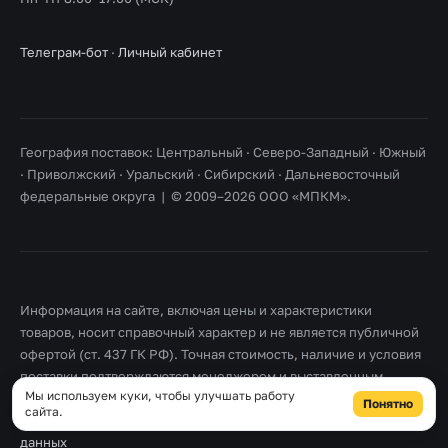
Телеграм-бот
·
Личный кабинет
География поставок: Центральный · Северо-Западный · Южный
· Приволжский · Уральский · Сибирский · Дальневосточный
федеральные округа | © 2009–2026 ООО «МПКМ».
Информация на сайте, включая цены и характеристики
товаров, носит справочный характер и не является публичной
офертой (ст. 437 ГК РФ). Точная стоимость, наличие и условия
поставки подтверждаются менеджером и выставленным
Мы используем куки, чтобы улучшать работу
счетом. Товарные знаки принадлежат их правообладателям.
Понятно
сайта.
Правовая информация
·
Согласие на обработку персональных
данных