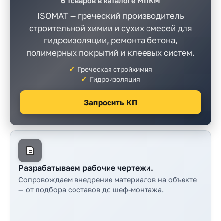
6 товаров в каталоге МПКМ
Прайс-
лист
ISOMAT — греческий производитель
строительной химии и сухих смесей для
Проектировщикам
гидроизоляции, ремонта бетона,
полимерных покрытий и клеевых систем.
Калькуляторы
Греческая стройхимия
Гидроизоляция
Контакты
Запросить КП
8
800
550-
03-
Разрабатываем рабочие чертежи.
50
Сопровождаем внедрение материалов на объекте
— от подбора составов до шеф-монтажа.
sales@mpkm.org