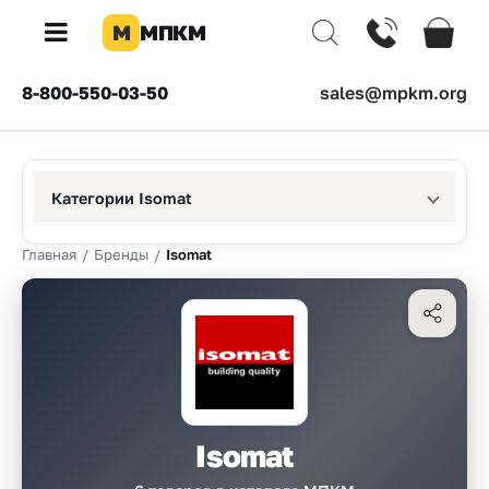
М
МПКМ
×
8-800-550-03-50
sales@mpkm.org
Каталог
КОМПАНИЯ
Категории Isomat
О
компании
Главная
/
Бренды
/
Isomat
Доставка
Оплата
Каталог
товаров
Бренды
Isomat