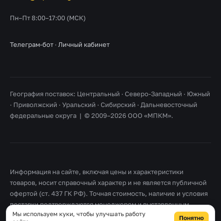
Пн–Пт 8:00–17:00 (МСК)
Телеграм-бот
·
Личный кабинет
География поставок: Центральный · Северо-Западный · Южный
· Приволжский · Уральский · Сибирский · Дальневосточный
федеральные округа | © 2009–2026 ООО «МПКМ».
Информация на сайте, включая цены и характеристики
товаров, носит справочный характер и не является публичной
офертой (ст. 437 ГК РФ). Точная стоимость, наличие и условия
поставки подтверждаются менеджером и выставленным
Мы используем куки, чтобы улучшать работу
счетом. Товарные знаки принадлежат их правообладателям.
Понятно