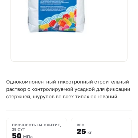
Прайс-
лист
Проектировщикам
Калькуляторы
Контакты
8
800
Однокомпонентный тиксотропный строительный
раствор с контролируемой усадкой для фиксации
550-
стержней, шурупов во всех типах оснований.
03-
50
sales@mpkm.org
ПРОЧНОСТЬ НА СЖАТИЕ,
ВЕС
25
28 СУТ
кг
50
МПа