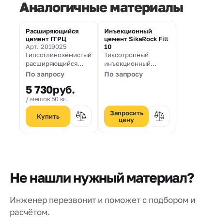
Аналогичные материалы
Расширяющийся
Инъекционный
цемент ГГРЦ
цемент SikaRock Fill
Арт. 2019025
10
Гипсоглинозёмистый
Тиксотропный
расширяющийся
инъекционный
цемент по ГОСТ
состав с
По запросу
По запросу
11052-74
компенсированной
5 730
руб.
усадкой.
мешок 50 кг.
Запросить
цену
Не нашли нужный материал?
Инженер перезвонит и поможет с подбором и
расчётом.