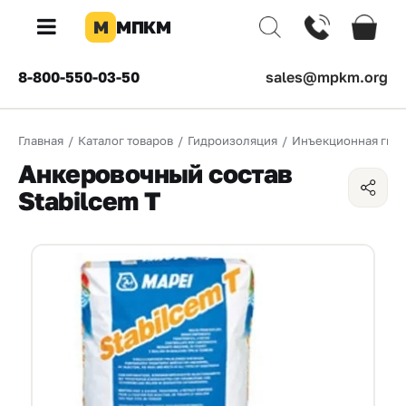
М
МПКМ
×
8-800-550-03-50
sales@mpkm.org
Каталог
Главная
/
Каталог товаров
/
Гидроизоляция
/
Инъекционная гид
КОМПАНИЯ
Анкеровочный состав
О
Stabilcem T
компании
Доставка
Оплата
Каталог
товаров
Бренды