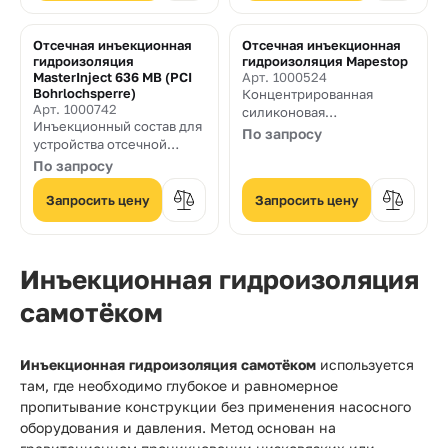
Отсечная инъекционная
Отсечная инъекционная
гидроизоляция
гидроизоляция Mapestop
MasterInject 636 MB (PCI
Арт. 1000524
Bohrlochsperre)
Концентрированная
Арт. 1000742
силиконовая
Инъекционный состав для
микроэмульсия, на
По запросу
устройства отсечной
силановой и
гидроизоляции против
По запросу
силоксановой основе, для
капиллярной влаги в
создания химических
стенах зданий и
Запросить цену
Запросить цену
барьеров против
инженерных сооружений
капиллярного подъема
влаги
Инъекционная гидроизоляция
самотёком
Инъекционная гидроизоляция самотёком
используется
там, где необходимо глубокое и равномерное
пропитывание конструкции без применения насосного
оборудования и давления. Метод основан на