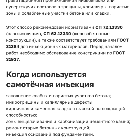
гравитационном проникновении низковязких или
супертекучих составов в трещины, капилляры, пористые
зоны и ослабленные участки бетона или кладки.
Этот способ рекомендован нормативами
СП 72.13330
(влагоизоляция),
СП 63.13330
(железобетонные
конструкции), а также соответствует требованиям
ГОСТ
31384
для инъекционных материалов. Перед началом
работ необходимо обследование конструкции по
ГОСТ
31937
.
Когда используется
самотёчная инъекция
заполнение слабых и пористых участков бетона;
микротрищины и капиллярные дефекты;
кирпичная и каменная кладка с высокой поглощающей
способностью;
зоны выщелачивания и карбонизации цементного камня;
ремонт старых бетонных конструкций;
инъекция оснований под фундаментами.