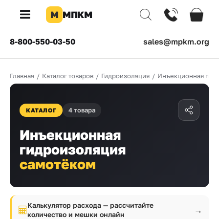
М
МПКМ
×
8-800-550-03-50
sales@mpkm.org
Каталог
Главная
/
Каталог товаров
/
Гидроизоляция
/
Инъекционная гид
КОМПАНИЯ
О
компании
4 товара
КАТАЛОГ
Доставка
Инъекционная
гидроизоляция
Оплата
самотёком
Каталог
товаров
Бренды
Калькулятор расхода — рассчитайте
→
количество и мешки онлайн