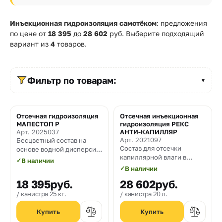
Прайс-
лист
Инъекционная гидроизоляция самотёком
: предложения
по цене от
18 395
до
28 602
руб. Выберите подходящий
Проектировщикам
вариант из
4
товаров.
Калькуляторы
Фильтр по товарам:
Контакты
▼
8
Отсечная гидроизоляция
Отсечная инъекционная
МАПЕСТОП Р
гидроизоляция РЕКС
800
Арт. 2025037
АНТИ-КАПИЛЛЯР
Арт. 2021097
Бесцветный состав на
550-
Состав для отсечки
основе водной дисперсии
капиллярной влаги в
гидрофобных силикатных
03-
✓
В наличии
конструкциях из камня и
соединений для создания
✓
В наличии
кирпича
горизонтального
50
18 395
руб.
28 602
руб.
гидроизоляционного
барьера против
канистра 25 кг.
канистра 20 л.
sales@mpkm.org
капиллярного подъема
воды