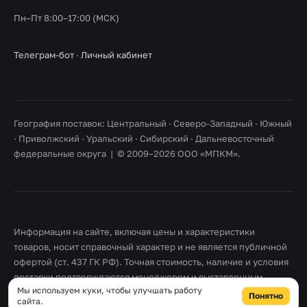
Пн–Пт 8:00–17:00 (МСК)
Телеграм-бот
·
Личный кабинет
География поставок: Центральный · Северо-Западный · Южный
· Приволжский · Уральский · Сибирский · Дальневосточный
федеральные округа | © 2009–2026 ООО «МПКМ».
Информация на сайте, включая цены и характеристики
товаров, носит справочный характер и не является публичной
офертой (ст. 437 ГК РФ). Точная стоимость, наличие и условия
поставки подтверждаются менеджером и выставленным
Мы используем куки, чтобы улучшать работу
счетом. Товарные знаки принадлежат их правообладателям.
Понятно
сайта.