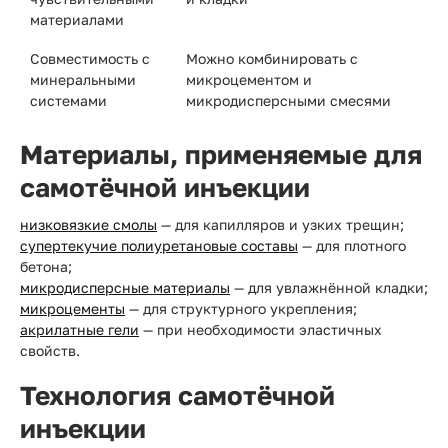
материалами
Совместимость с
Можно комбинировать с
минеральными
микроцементом и
системами
микродисперсными смесями
Материалы, применяемые для
самотёчной инъекции
низковязкие смолы
— для капилляров и узких трещин;
супертекучие полиуретановые составы
— для плотного
бетона;
микродисперсные материалы
— для увлажнённой кладки;
микроцементы
— для структурного укрепления;
акрилатные гели
— при необходимости эластичных
свойств.
Технология самотёчной
инъекции