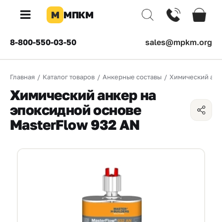
М
МПКМ
×
8-800-550-03-50
sales@mpkm.org
Каталог
Главная
/
Каталог товаров
/
Анкерные составы
/
Химический анк
КОМПАНИЯ
Химический анкер на
О
эпоксидной основе
компании
MasterFlow 932 AN
Доставка
Оплата
Каталог
товаров
Бренды