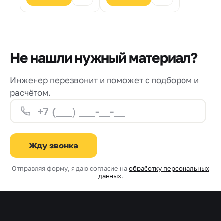
бетонных и
железобетона.
железобетонных
Толщина нанесения
конструкций.
за один слой от 15 до
Максимальная
50 мм.
крупность
заполнителя 3 мм.
Не нашли нужный материал?
Толщина нанесения
от 10 до 70 мм. за
слой.
Инженер перезвонит и поможет с подбором и
расчётом.
Жду звонка
Отправляя форму, я даю согласие на
обработку персональных
данных
.