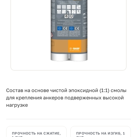
Прайс-
лист
Проектировщикам
Калькуляторы
Контакты
8
800
550-
Состав на основе чистой эпоксидной (1:1) смолы
для крепления анкеров подверженных высокой
03-
нагрузке
50
sales@mpkm.org
ПРОЧНОСТЬ НА СЖАТИЕ,
ПРОЧНОСТЬ НА ИЗГИБ, 1