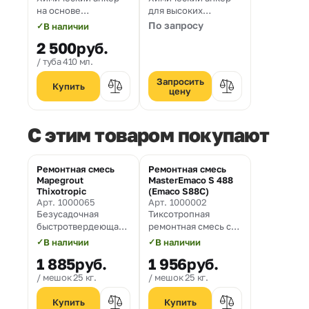
на основе
для высоких
эпоксидной смолы
нагрузок
По запросу
✓
В наличии
2 500
руб.
туба 410 мл.
Запросить
цену
C этим товаром покупают
Ремонтная смесь
Ремонтная смесь
Хит
Mapegrout
MasterEmaco S 488
Thixotropic
(Emaco S88C)
Арт. 1000065
Арт. 1000002
Безусадочная
Тиксотропная
быстротвердеющая
ремонтная смесь с
ремонтная смесь
полимерной
✓
В наличии
✓
В наличии
тиксотропного типа,
фиброй,
1 885
руб.
1 956
руб.
содержащая
предназначенная
полимерную фибру,
для
мешок 25 кг.
мешок 25 кг.
предназначенная
конструкционного
для ремонта
ремонта бетона и