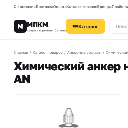
О компании
Доставка
Оплата
Каталог товаров
Бренды
Прайс-л
МПКМ
М
Каталог
защита и ремонт бетона
Главная
/
Каталог товаров
/
Анкерные составы
/
Химический
Химический анкер н
AN