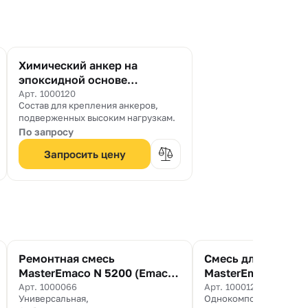
Химический анкер на
эпоксидной основе
MasterFlow 935 AN
Арт. 1000120
Состав для крепления анкеров,
подверженных высоким нагрузкам.
По запросу
Запросить цену
Ремонтная смесь
Смесь для защиты
MasterEmaco N 5200 (Emaco
MasterEmaco P 50
Nanocrete R2)
Арт. 1000066
Арт. 1000127
Универсальная,
Однокомпонентное, це