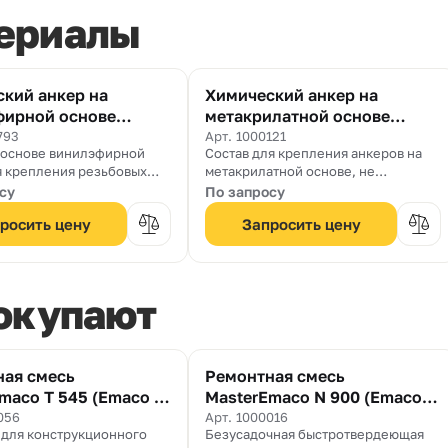
ериалы
кий анкер на
Химический анкер на
фирной основе
метакрилатной основе
low 918 AN
MasterFlow 920 AN
793
Арт. 1000121
а основе винилэфирной
Состав для крепления анкеров на
я крепления резьбовых
метакрилатной основе, не
содержащий стирола.
су
По запросу
росить цену
Запросить цену
покупают
ная смесь
Ремонтная смесь
maco T 545 (Emaco T
MasterEmaco N 900 (Emaco
90)
056
Арт. 1000016
 для конструкционного
Безусадочная быстротвердеющая