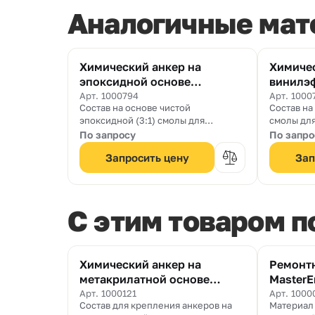
Аналогичные мат
Химический анкер на
Химичес
эпоксидной основе
винилэ
MasterFlow 936 AN
MasterF
Арт. 1000794
Арт. 1000
Состав на основе чистой
Состав н
эпоксидной (3:1) смолы для
смолы дл
крепления анкеров, подверженных
стержней
По запросу
По запро
высокой нагрузке
Запросить цену
Зап
C этим товаром 
Химический анкер на
Ремонт
метакрилатной основе
MasterE
MasterFlow 920 AN
545)
Арт. 1000121
Арт. 1000
Состав для крепления анкеров на
Материал