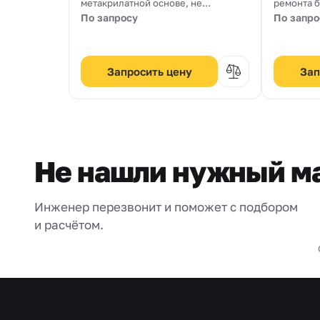
метакрилатной основе, не
ремонта б
содержащий стирола.
железобе
По запросу
По запро
температу
Толщина н
Запросить цену
Зап
Не нашли нужный м
Инженер перезвонит и поможет с подбором
и расчётом.