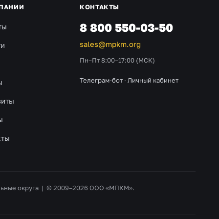
ПАНИИ
КОНТАКТЫ
8 800 550-03-50
ты
sales@mpkm.org
ти
Пн–Пт 8:00–17:00 (МСК)
Телеграм-бот
·
Личный кабинет
ы
зиты
ы
кты
альные округа | © 2009–2026 ООО «МПКМ».