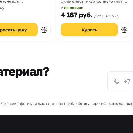
етонных и
сухая смесь тиксотропного типа,
тонных конструкций при
содержащая полимерную фибру,
су
В наличии
✓
ре от -20C до +30C.
предназначенная для чистовой
4 187
руб.
мешок 25 кг.
анесения от 10 до 30 мм
(финишной) отделки бетонных
поверхностей. Толщина нанесения
от 3 до 20 мм.
росить цену
атериал?
Отправляя форму, я даю согласие на
обработку персональных данных