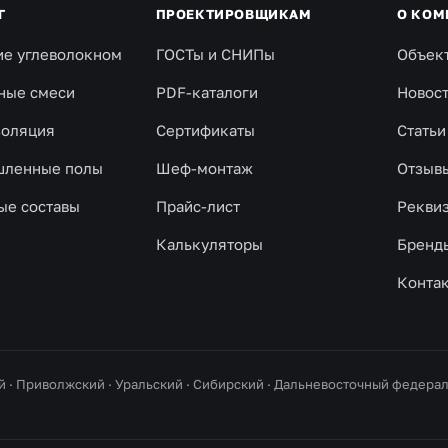
Г
ПРОЕКТИРОВЩИКАМ
О КОМ
ие углеволокном
ГОСТы и СНИПы
Объек
ные смеси
PDF-каталоги
Новос
золяция
Сертификаты
Статьи
ленные полы
Шеф-монтаж
Отзыв
ые составы
Прайс-лист
Рекви
Калькуляторы
Бренд
Конта
й · Приволжский · Уральский · Сибирский · Дальневосточный федер