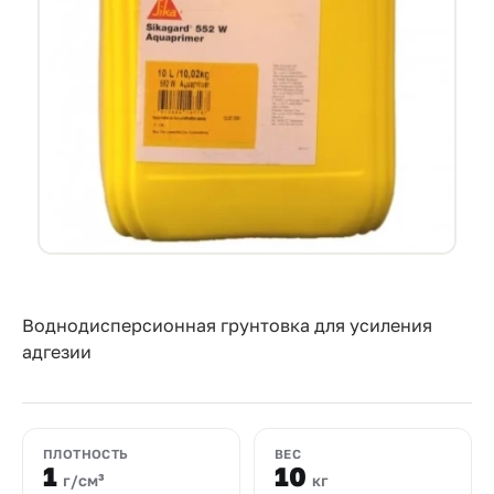
Прайс-
лист
Проектировщикам
Калькуляторы
Контакты
8
800
550-
Воднодисперсионная грунтовка для усиления
адгезии
03-
50
sales@mpkm.org
ПЛОТНОСТЬ
ВЕС
1
10
г/см³
кг