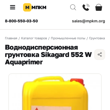
М
МПКМ
×
8-800-550-03-50
sales@mpkm.org
Каталог
Главная
/
Каталог товаров
/
Промышленные полы
/
Грунтовка
/
КОМПАНИЯ
Воднодисперсионная
О
грунтовка Sikagard 552 W
компании
Aquaprimer
Доставка
Оплата
Каталог
товаров
Бренды