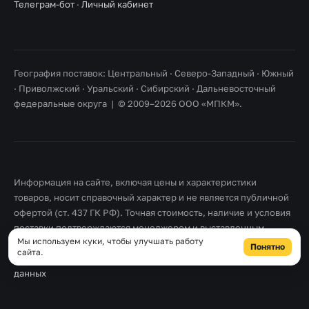
Телеграм-бот
·
Личный кабинет
География поставок: Центральный · Северо-Западный · Южный
· Приволжский · Уральский · Сибирский · Дальневосточный
федеральные округа | © 2009–2026 ООО «МПКМ».
Информация на сайте, включая цены и характеристики
товаров, носит справочный характер и не является публичной
офертой (ст. 437 ГК РФ). Точная стоимость, наличие и условия
поставки подтверждаются менеджером и выставленным
Мы используем куки, чтобы улучшать работу
счетом. Товарные знаки принадлежат их правообладателям.
Понятно
сайта.
Правовая информация
·
Согласие на обработку персональных
данных