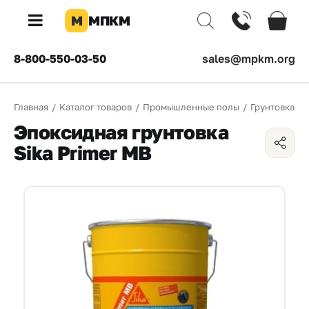
М
МПКМ
×
8-800-550-03-50
sales@mpkm.org
Каталог
Главная
/
Каталог товаров
/
Промышленные полы
/
Грунтовка
/
КОМПАНИЯ
Эпоксидная грунтовка
О
Sika Primer MB
компании
Доставка
Оплата
Каталог
товаров
Бренды