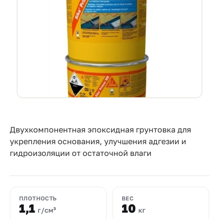
Прайс-
лист
Проектировщикам
Калькуляторы
Контакты
8
800
Двухкомпонентная эпоксидная грунтовка для
укрепления основания, улучшения адгезии и
550-
гидроизоляции от остаточной влаги
03-
50
sales@mpkm.org
ПЛОТНОСТЬ
ВЕС
1,1
10
г/см³
кг