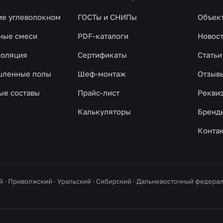
ие углеволокном
ГОСТы и СНИПы
Объек
ные смеси
PDF-каталоги
Новос
золяция
Сертификаты
Статьи
ленные полы
Шеф-монтаж
Отзыв
ые составы
Прайс-лист
Рекви
Калькуляторы
Бренд
Конта
й · Приволжский · Уральский · Сибирский · Дальневосточный федер