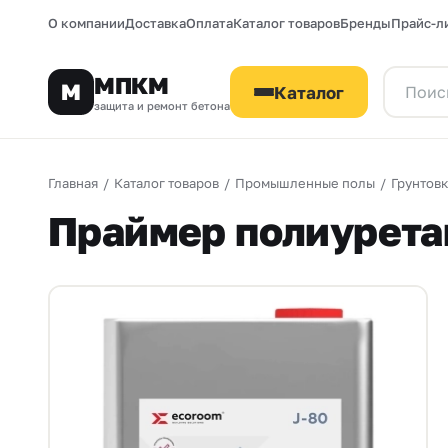
О компании
Доставка
Оплата
Каталог товаров
Бренды
Прайс-л
МПКМ
М
Каталог
защита и ремонт бетона
Главная
/
Каталог товаров
/
Промышленные полы
/
Грунтовк
Праймер полиурета