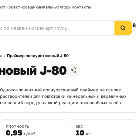
ист
Проектировщикам
Калькуляторы
Контакты
8
а
/
Праймер полиуретановый J-80
новый J-80
Однокомпонентный полиуретановый праймер на основе
растворителей для подготовки минеральных и деревянных
оснований перед укладкой реакционноспособных клеёв.
ПЛОТНОСТЬ
ВЕС
0,95
10
г/см³
кг