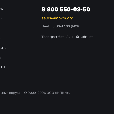
8 800 550-03-50
ты
sales@mpkm.org
ти
Пн–Пт 8:00–17:00 (МСК)
Телеграм-бот
·
Личный кабинет
ы
зиты
ы
кты
альные округа | © 2009–2026 ООО «МПКМ».