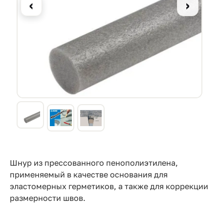
Прайс-
‹
›
лист
Проектировщикам
Калькуляторы
Контакты
8
800
550-
03-
Шнур из прессованного пенополиэтилена,
применяемый в качестве основания для
50
эластомерных герметиков, а также для коррекции
sales@mpkm.org
размерности швов.