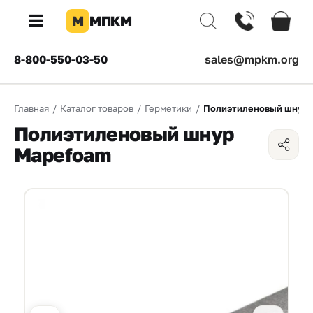
М
МПКМ
×
8-800-550-03-50
sales@mpkm.org
Каталог
Главная
/
Каталог товаров
/
Герметики
/
Полиэтиленовый шнур 
КОМПАНИЯ
Полиэтиленовый шнур
О
Mapefoam
компании
Доставка
Оплата
Каталог
товаров
Бренды