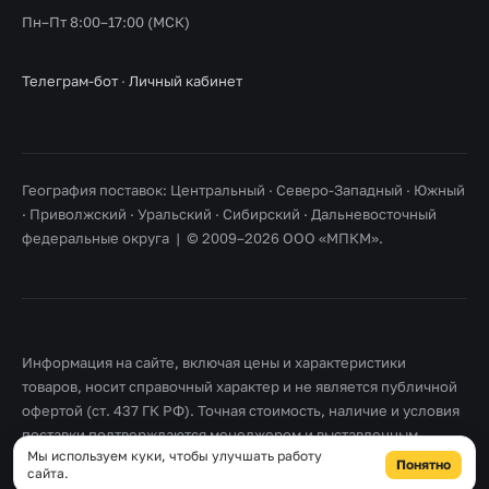
Пн–Пт 8:00–17:00 (МСК)
Телеграм-бот
·
Личный кабинет
География поставок: Центральный · Северо-Западный · Южный
· Приволжский · Уральский · Сибирский · Дальневосточный
федеральные округа | © 2009–2026 ООО «МПКМ».
Информация на сайте, включая цены и характеристики
товаров, носит справочный характер и не является публичной
офертой (ст. 437 ГК РФ). Точная стоимость, наличие и условия
поставки подтверждаются менеджером и выставленным
Мы используем куки, чтобы улучшать работу
счетом. Товарные знаки принадлежат их правообладателям.
Понятно
сайта.
Правовая информация
·
Согласие на обработку персональных