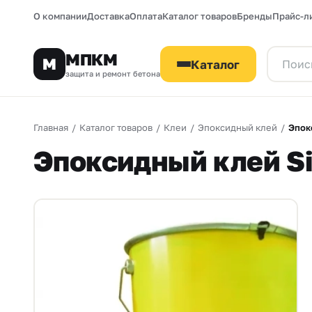
О компании
Доставка
Оплата
Каталог товаров
Бренды
Прайс-л
МПКМ
М
Каталог
защита и ремонт бетона
Главная
/
Каталог товаров
/
Клеи
/
Эпоксидный клей
/
Эпок
Эпоксидный клей Si