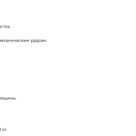
остях
 механическим ударам.
толщины.
 кг.