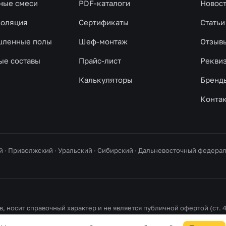
ные смеси
PDF-каталоги
Новос
золяция
Сертификаты
Статьи
ленные полы
Шеф-монтаж
Отзыв
ые составы
Прайс-лист
Рекви
Калькуляторы
Бренд
Конта
й · Приволжский · Уральский · Сибирский · Дальневосточный федер
, носит справочный характер и не является публичной офертой (ст. 4
ые знаки принадлежат их правообладателям.
Правовая информация