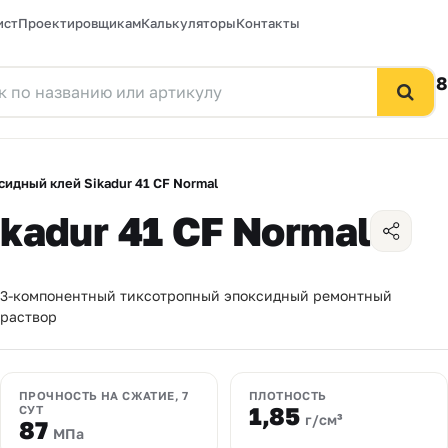
ист
Проектировщикам
Калькуляторы
Контакты
8
сидный клей Sikadur 41 CF Normal
kadur 41 CF Normal
3-компонентный тиксотропный эпоксидный ремонтный
раствор
ПРОЧНОСТЬ НА СЖАТИЕ, 7
ПЛОТНОСТЬ
1,85
СУТ
г/см³
87
МПа