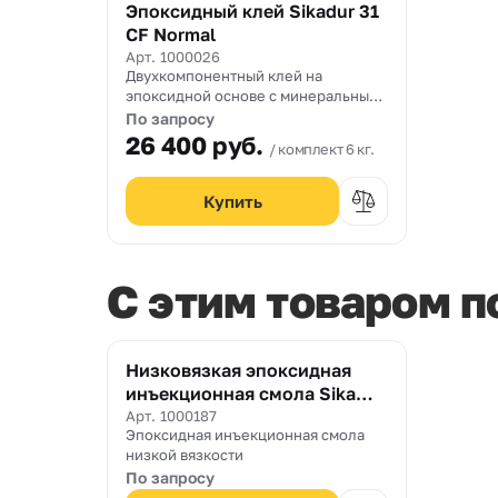
Эпоксидный клей Sikadur 31
CF Normal
Арт. 1000026
Двухкомпонентный клей на
эпоксидной основе с минеральным
заполнителем
По запросу
26 400
руб.
комплект 6 кг.
C этим товаром 
Низковязкая эпоксидная
инъекционная смола Sika
Injection 451
Арт. 1000187
Эпоксидная инъекционная смола
низкой вязкости
По запросу