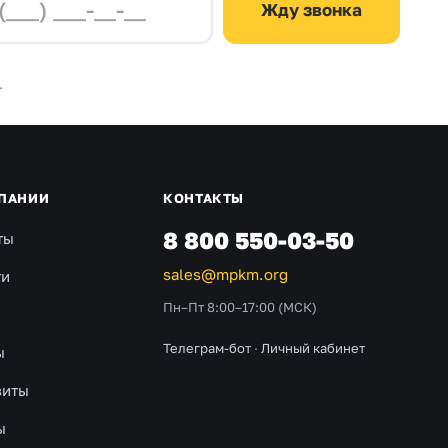
Жду звонка
.
ПАНИИ
КОНТАКТЫ
8 800 550-03-50
ты
sales@mpkm.org
ти
Пн–Пт 8:00–17:00 (МСК)
Телеграм-бот
·
Личный кабинет
ы
зиты
ы