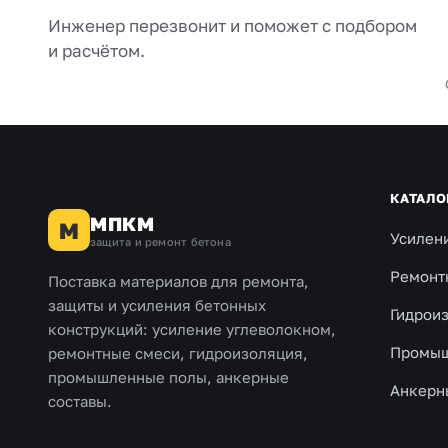
Инженер перезвонит и поможет с подбором
и расчётом.
КАТАЛО
МПКМ
М
Усилен
защита и ремонт бетона
Ремонт
Поставка материалов для ремонта,
защиты и усиления бетонных
Гидрои
конструкций: усиление углеволокном,
Промыш
ремонтные смеси, гидроизоляция,
промышленные полы, анкерные
Анкерн
составы.