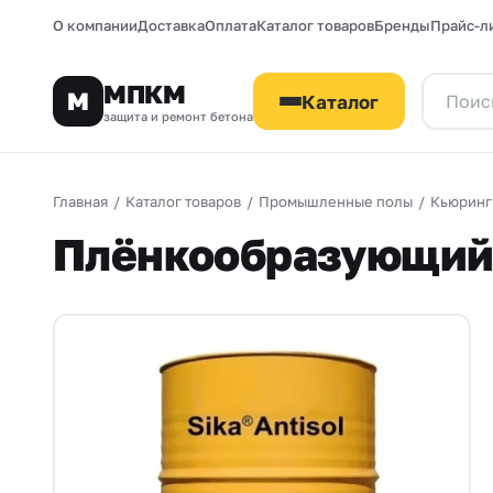
О компании
Доставка
Оплата
Каталог товаров
Бренды
Прайс-л
МПКМ
М
Каталог
защита и ремонт бетона
Главная
/
Каталог товаров
/
Промышленные полы
/
Кьюринг
Плёнкообразующий с