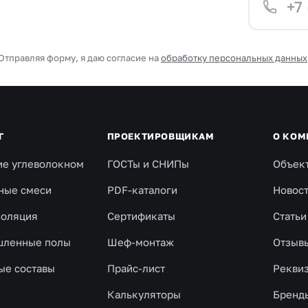
Отправляя форму, я даю согласие на
обработку персональных данных
Г
ПРОЕКТИРОВЩИКАМ
О КОМ
ие углеволокном
ГОСТы и СНИПы
Объек
ные смеси
PDF-каталоги
Новос
золяция
Сертификаты
Статьи
ленные полы
Шеф-монтаж
Отзыв
ые составы
Прайс-лист
Рекви
Калькуляторы
Бренд