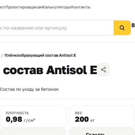
ист
Проектировщикам
Калькуляторы
Контакты
8
/
Плёнкообразующий состав Antisol E
остав Antisol E
Состав по уходу за бетоном
ПЛОТНОСТЬ
ВЕС
0,98
200
г/см³
кг
Скачать