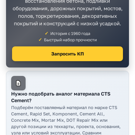
восстановления бетона, подливки
Прайс-
оборудования, дорожных покрытий, мостов,
лист
полов, торкретирования, декоративных
Проектировщикам
покрытий и конструкций с низкой усадкой.
История с 1960 года
Калькуляторы
Быстрый набор прочности
Контакты
Запросить КП
8
800
550-
Нужно подобрать аналог материала CTS
03-
Cement?
50
Подберём поставляемый материал по марке CTS
Cement, Rapid Set, Komponent, Cement All,
sales@mpkm.org
Concrete Mix, Mortar Mix, DOT Repair Mix или
другой позиции из техкарты, проекта, основания,
узла или условий эксплуатации. Сравним