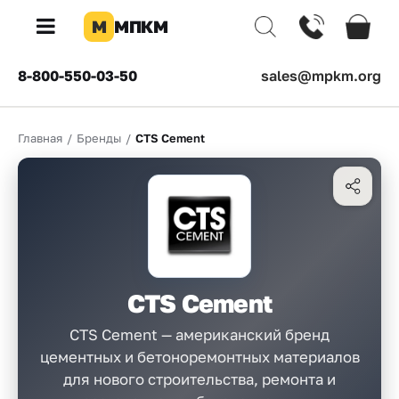
М
МПКМ
×
8-800-550-03-50
sales@mpkm.org
Каталог
Главная
/
Бренды
/
CTS Cement
КОМПАНИЯ
О
компании
Доставка
Оплата
CTS Cement
Каталог
товаров
CTS Cement — американский бренд
цементных и бетоноремонтных материалов
Бренды
для нового строительства, ремонта и