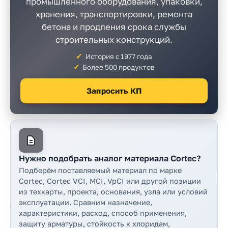
промышленного оборудования, упаковки,
Прайс-
хранения, транспортировки, ремонта
лист
бетона и продления срока службы
Проектировщикам
строительных конструкций.
История с 1977 года
Калькуляторы
Более 500 продуктов
Контакты
Запросить КП
8
800
550-
Нужно подобрать аналог материала Cortec?
03-
Подберём поставляемый материал по марке
Cortec, Cortec VCI, MCI, VpCI или другой позиции
50
из техкарты, проекта, основания, узла или условий
sales@mpkm.org
эксплуатации. Сравним назначение,
характеристики, расход, способ применения,
защиту арматуры, стойкость к хлоридам,