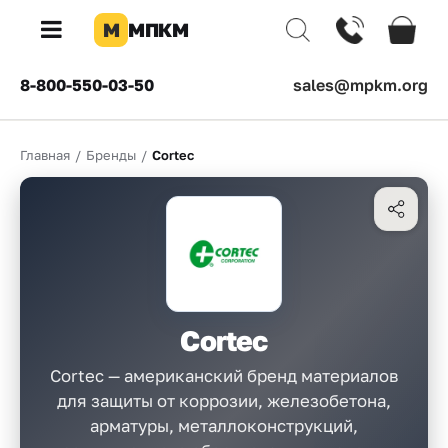
М
МПКМ
×
8-800-550-03-50
sales@mpkm.org
Каталог
Главная
/
Бренды
/
Cortec
КОМПАНИЯ
О
компании
Доставка
Оплата
Cortec
Каталог
товаров
Cortec — американский бренд материалов
для защиты от коррозии, железобетона,
Бренды
арматуры, металлоконструкций,