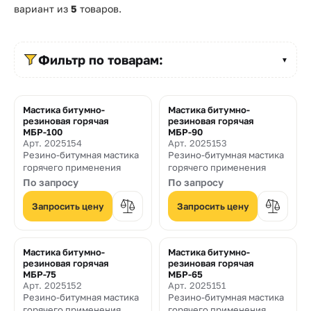
Прайс-
вариант из
5
товаров.
лист
Проектировщикам
Фильтр по товарам:
▼
Калькуляторы
Мастика битумно-
Мастика битумно-
Контакты
резиновая горячая
резиновая горячая
МБР-100
МБР-90
Арт. 2025154
Арт. 2025153
Резино-битумная мастика
Резино-битумная мастика
8
горячего применения
горячего применения
800
По запросу
По запросу
550-
Запросить цену
Запросить цену
03-
50
Мастика битумно-
Мастика битумно-
резиновая горячая
резиновая горячая
sales@mpkm.org
МБР-75
МБР-65
Арт. 2025152
Арт. 2025151
Резино-битумная мастика
Резино-битумная мастика
горячего применения
горячего применения