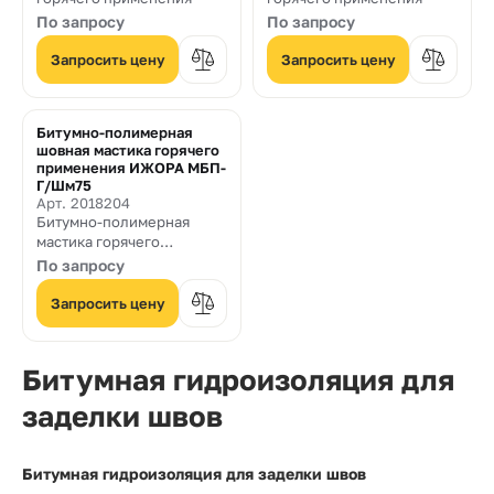
По запросу
По запросу
Запросить цену
Запросить цену
Битумно-полимерная
шовная мастика горячего
применения ИЖОРА МБП-
Г/Шм75
Арт. 2018204
Битумно-полимерная
мастика горячего
применения для
По запросу
герметизации трещин и
швов дорожных покрытий.
Запросить цену
Битумная гидроизоляция для
заделки швов
Битумная гидроизоляция для заделки швов