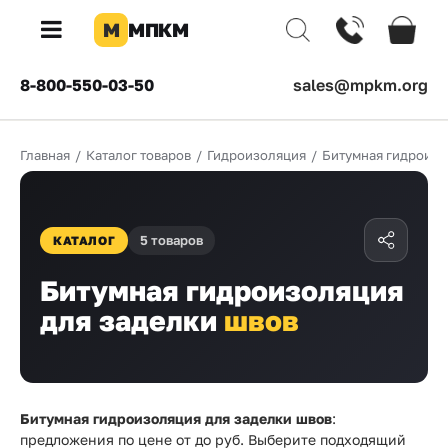
М
МПКМ
×
8-800-550-03-50
sales@mpkm.org
Каталог
Главная
/
Каталог товаров
/
Гидроизоляция
/
Битумная гидроизо
КОМПАНИЯ
О
компании
5 товаров
КАТАЛОГ
Доставка
Битумная гидроизоляция
Оплата
для заделки
швов
Каталог
товаров
Бренды
Битумная гидроизоляция для заделки швов
:
предложения по цене от
до
руб. Выберите подходящий