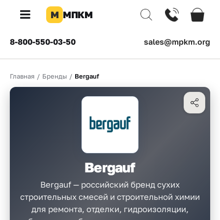
М
МПКМ
×
8-800-550-03-50
sales@mpkm.org
Каталог
Главная
/
Бренды
/
Bergauf
КОМПАНИЯ
О
компании
Доставка
Оплата
Bergauf
Каталог
товаров
Bergauf — российский бренд сухих
строительных смесей и строительной химии
Бренды
для ремонта, отделки, гидроизоляции,