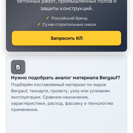
бетонных работ, промышленных полов и
Прайс-
защиты конструкций.
лист
Российский бренд
Проектировщикам
Сухие строительные смеси
Калькуляторы
Запросить КП
Контакты
8
800
Нужно подобрать аналог материала Bergauf?
Подберём поставляемый материал по марке
550-
Bergauf, техкарте, проекту, узлу или условиям
03-
эксплуатации. Сравним назначение,
характеристики, расход, фасовку и технологию
50
применения.
sales@mpkm.org