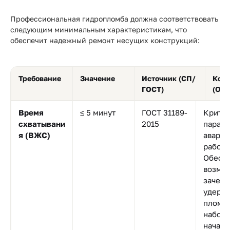
Профессиональная гидропломба должна соответствовать
следующим минимальным характеристикам, что
обеспечит надежный ремонт несущих конструкций:
Требование
Значение
Источник (СП/
Ком
ГОСТ)
(Обо
Время
≤ 5 минут
ГОСТ 31189-
Крити
схватывани
2015
параме
я (ВЖС)
авари
работ.
Обеспе
возмо
зачека
удерж
пломб
набора
началь