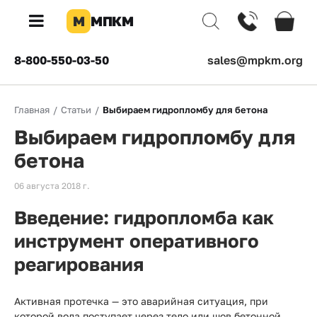
М
МПКМ
×
8-800-550-03-50
sales@mpkm.org
Каталог
Главная
/
Статьи
/
Выбираем гидропломбу для бетона
КОМПАНИЯ
Выбираем гидропломбу для
О
компании
бетона
Доставка
06 августа 2018 г.
Введение: гидропломба как
Оплата
инструмент оперативного
Каталог
реагирования
товаров
Бренды
Активная протечка — это аварийная ситуация, при
которой вода поступает через тело или шов бетонной