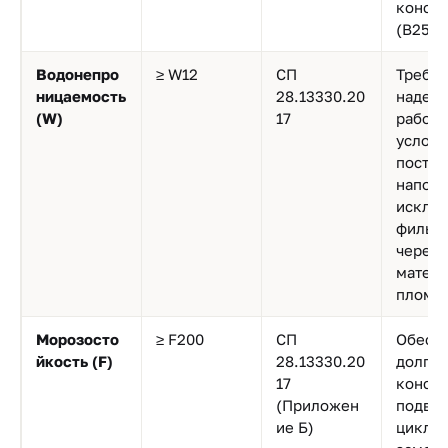
констр
(В25 и
Водонепро
≥ W12
СП
Требуе
ницаемость
28.13330.20
надеж
(W)
17
работы
услови
постоя
напора
исклю
фильт
через 
матер
пломб
Морозосто
≥ F200
СП
Обеспе
йкость (F)
28.13330.20
долгов
17
констр
(Приложен
подве
ие Б)
цикла