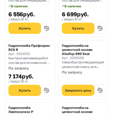
состав для ликвидации
состав для ликвидации
активных протечек воды в
активных протечек воды в
✓
В наличии
✓
В наличии
бетоне и
бетоне и
6 556
руб.
6 699
руб.
камне. Жизнеспособность
камне. Жизнеспособность
2-3 мин.
30 секунд.
ведро 10 кг.
ведро 10 кг.
Гидропломба Профскрин
Гидропломба на
RC5 R
цементной основе
Арт. 2021033
SikaTop-590 Seal
Арт. 2025028
Быстросхватывающийся
Сверхбыстротвердеющая
состав для мгновенной
цементная смесь для
остановки протечек воды
По запросу
устранения активных
По запросу
7 174
руб.
протечек воды в бетоне и
кирпичной кладке
ведро 15 кг.
Запросить цену
Гидропломба
Гидропломба на
Лампосилекс Р
цементной основе