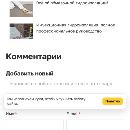
Всё об обмазочной гидроизоляции!
Инъекционная гидроизоляция: полное
профессиональное руководство
Комментарии
Не заполнять
Добавить новый
Мы используем куки, чтобы улучшать работу
Понятно
сайта.
Имя
*
:
E-mail
*
: