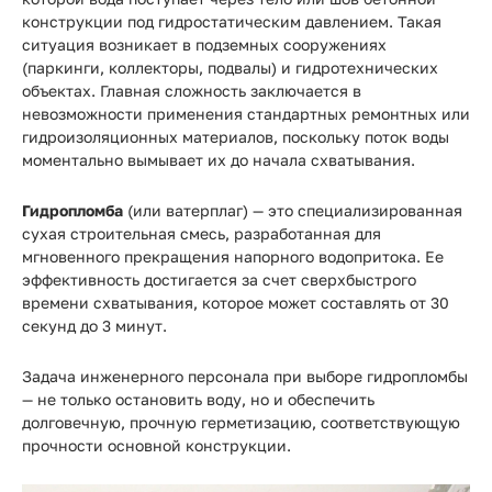
Прайс-
конструкции под гидростатическим давлением. Такая
лист
ситуация возникает в подземных сооружениях
(паркинги, коллекторы, подвалы) и гидротехнических
Проектировщикам
объектах. Главная сложность заключается в
невозможности применения стандартных ремонтных или
Калькуляторы
гидроизоляционных материалов, поскольку поток воды
моментально вымывает их до начала схватывания.
Контакты
Гидропломба
(или ватерплаг) — это специализированная
сухая строительная смесь, разработанная для
8
мгновенного прекращения напорного водопритока. Ее
эффективность достигается за счет сверхбыстрого
800
времени схватывания, которое может составлять от 30
550-
секунд до 3 минут.
03-
Задача инженерного персонала при выборе гидропломбы
50
— не только остановить воду, но и обеспечить
долговечную, прочную герметизацию, соответствующую
sales@mpkm.org
прочности основной конструкции.