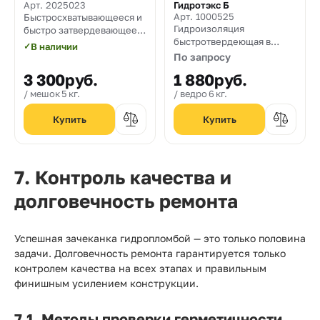
Арт. 2025023
Гидротэкс Б
Арт. 1000525
Быстросхватывающееся и
Гидроизоляция
быстро затвердевающее
быстротвердеющая в
гидравлическое вяжущее
✓
В наличии
течение 3-5 мин, с
для остановки водных
По запросу
высоким сопротивлением
протечек
3 300
руб.
1 880
руб.
гидростатическому
давлению воды.
мешок 5 кг.
ведро 6 кг.
7. Контроль качества и
долговечность ремонта
Успешная зачеканка гидропломбой — это только половина
задачи. Долговечность ремонта гарантируется только
контролем качества на всех этапах и правильным
финишным усилением конструкции.
7.1. Методы проверки герметичности