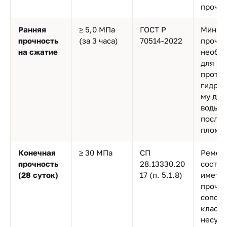
прочно
Ранняя
≥ 5,0 МПа
ГОСТ Р
Миним
прочность
(за 3 часа)
70514-2022
прочно
на сжатие
необх
для
против
гидрос
му да
воды с
после 
пломб
Конечная
≥ 30 МПа
СП
Ремон
прочность
28.13330.20
состав
(28 суток)
17 (п. 5.1.8)
иметь
прочно
сопост
классо
несущ