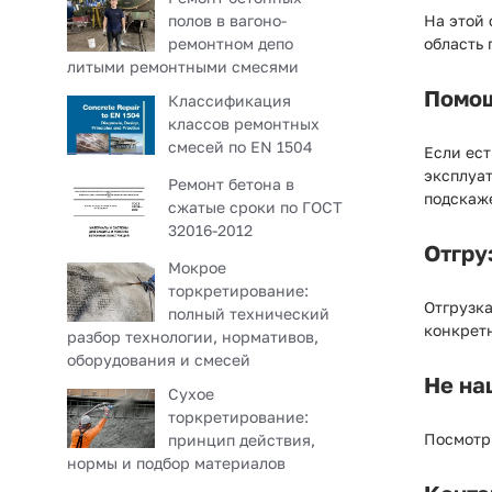
полов в вагоно-
На этой
ремонтном депо
область 
литыми ремонтными смесями
Помощ
Классификация
классов ремонтных
смесей по EN 1504
Если ест
эксплуат
Ремонт бетона в
подскаж
сжатые сроки по ГОСТ
32016-2012
Отгру
Мокрое
торкретирование:
Отгрузк
полный технический
конкрет
разбор технологии, нормативов,
оборудования и смесей
Не на
Сухое
торкретирование:
Посмотр
принцип действия,
нормы и подбор материалов