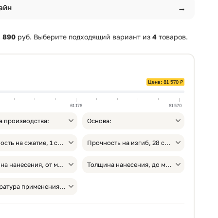
→
айн
 890
руб. Выберите подходящий вариант из
4
товаров.
Цена: 81 570 ₽
61 178
81 570
а производства:
Основа:
Прочность на сжатие, 1 сут, МПа:
Прочность на изгиб, 28 сут, МПа:
Толщина нанесения, от мм.:
Толщина нанесения, до мм.:
Температура применения, от °С: