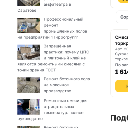
амфитеатра в
Саратове
Со
Профессиональный
ремонт
промышленных полов
Смес
на предприятии "Пиррогрупп"
торк
Запрещённая
SikaE
Арт. 2
практика: почему ЦПС
Сухая 
и плиточный клей не
торкре
являются ремонтными смесями с
к прим
По за
предна
точки зрения ГОСТ
1 61
констр
Ремонт бетонного пола
ремонт
на молочном
желез
производстве
Ремонтные смеси для
отрицательных
температур: полное
Подб
руководство
Ремонт бетонных