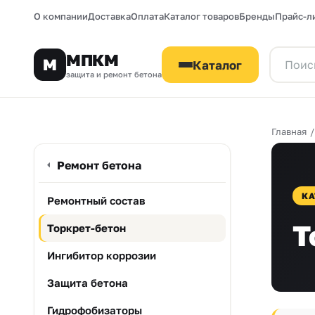
О компании
Доставка
Оплата
Каталог товаров
Бренды
Прайс-л
МПКМ
М
Каталог
защита и ремонт бетона
Главная
Ремонт бетона
КА
Ремонтный состав
Т
Торкрет-бетон
Ингибитор коррозии
Защита бетона
Гидрофобизаторы