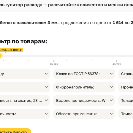
лькулятор расхода — рассчитайте количество и мешки онл
бетон с наполнителем 3 мм.
: предложения по цене от
1 614
до
2
ьтр по товарам:
1 614 — 2 890 ₽
20 393
40 785
д:
Класс по ГОСТ Р 56378:
Стран
Фибронаполнитель:
Прочность на сжатие, 28 сут, МПа:
Водонепроницаемость, W:
очность:
Области применения:
истить фильтр