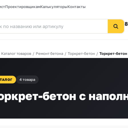
ист
Проектировщикам
Калькуляторы
Контакты
8
/
Каталог товаров
/
Ремонт бетона
/
Торкрет-бетон
/
Торкрет-бетон 
4 товара
ТАЛОГ
оркрет-бетон с напол