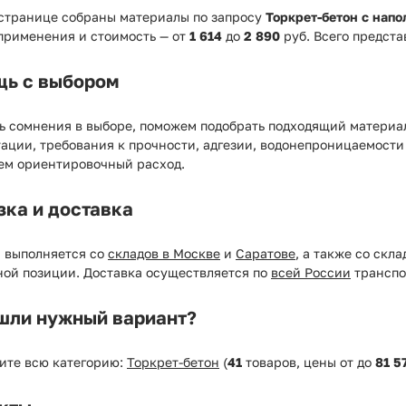
 странице собраны материалы по запросу
Торкрет-бетон с напо
применения и стоимость — от
1 614
до
2 890
руб. Всего предст
ь с выбором
ь сомнения в выборе, поможем подобрать подходящий материал
ации, требования к прочности, адгезии, водонепроницаемости
ем ориентировочный расход.
зка и доставка
а выполняется со
складов в Москве
и
Саратове
, а также со скл
ной позиции. Доставка осуществляется по
всей России
транспо
шли нужный вариант?
ите всю категорию:
Торкрет-бетон
(
41
товаров, цены от
до
81 5