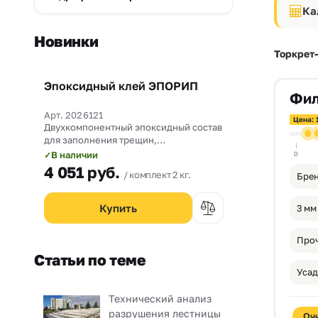
Ка
Новинки
Торкрет-
Эпоксидный клей ЭПОРИП
Новинка
Фил
Арт. 2026121
Цена: 
Двухкомпонентный эпоксидный состав
для заполнения трещин,
омоноличивания рабочих швов и
В наличии
✓
0
прочного склеивания бетона со
4 051
руб.
комплект 2 кг.
Брен
сталью.
3 мм
Статьи по теме
Усад
Технический анализ
разрушения лестницы
Оч