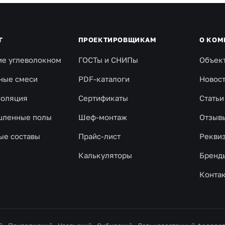
Г
ПРОЕКТИРОВЩИКАМ
О КОМ
ие углеволокном
ГОСТы и СНИПы
Объек
ные смеси
PDF-каталоги
Новос
золяция
Сертификаты
Статьи
ленные полы
Шеф-монтаж
Отзыв
ые составы
Прайс-лист
Рекви
Калькуляторы
Бренд
Конта