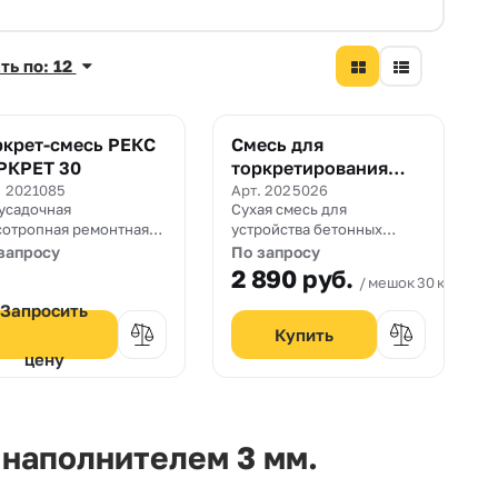
ть по: 12
ркрет-смесь РЕКС
Смесь для
РКРЕТ 30
торкретирования
Sikacrete-115
. 2021085
Арт. 2025026
усадочная
Сухая смесь для
сотропная ремонтная
устройства бетонных
сь для "сухого"
покрытий по технологии
запросу
По запросу
кретирования с целью
торкретирования
2 890
руб.
мешок 30 кг.
трого восстановления
онных поверхностей в
Запросить
ьших объемах
анизированным
цену
собом c толщиной
есения от 10 до 100 мм.
 наполнителем 3 мм.