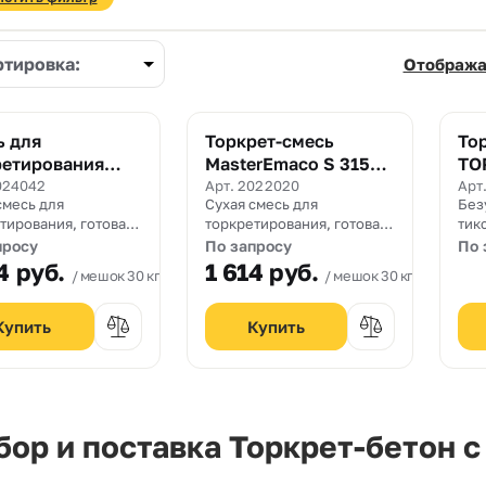
ртировка:
Отобража
ь для
Торкрет-смесь ​
То
ретирования
MasterEmaco S 315
ТО
maco S 315 SP
SP
024042
Арт. 2022020
Арт
смесь для
Сухая смесь для
Без
тирования, готовая
торкретирования, готовая
тик
енению,
к применению,
сме
просу
По запросу
По 
значенная для
предназначенная для
тор
4
руб.
1 614
руб.
мешок 30 кг.
мешок 30 кг.
укционного
конструкционного
быс
а бетона и
ремонта бетона и
бет
обетона
железобетона
бол
мех
спо
нан
ор и поставка Торкрет-бетон с