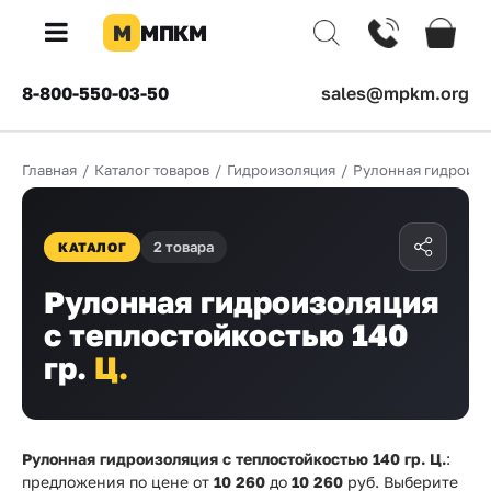
М
МПКМ
×
8-800-550-03-50
sales@mpkm.org
Каталог
Главная
/
Каталог товаров
/
Гидроизоляция
/
Рулонная гидроиз
КОМПАНИЯ
О
компании
2 товара
КАТАЛОГ
Доставка
Рулонная гидроизоляция
с теплостойкостью 140
Оплата
гр.
Ц.
Каталог
товаров
Бренды
Рулонная гидроизоляция с теплостойкостью 140 гр. Ц.
:
предложения по цене от
10 260
до
10 260
руб. Выберите