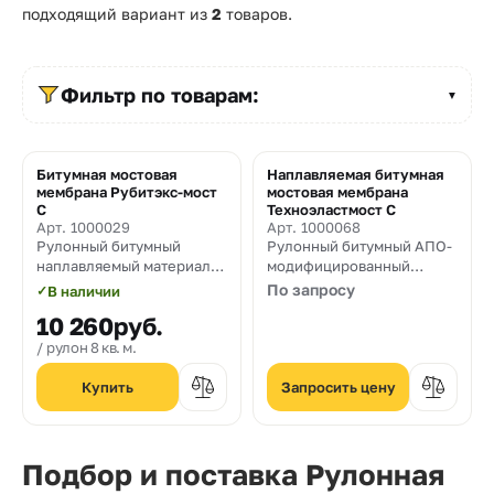
Прайс-
подходящий вариант из
2
товаров.
лист
Проектировщикам
Фильтр по товарам:
▼
Калькуляторы
Битумная мостовая
Наплавляемая битумная
Контакты
мембрана Рубитэкс-мост
мостовая мембрана
С
Техноэластмост С
Арт. 1000029
Арт. 1000068
Рулонный битумный
Рулонный битумный АПО-
8
наплавляемый материал
модифицированный
800
для гидроизоляции
наплавляемый материал
По запросу
✓
В наличии
мостового полотна, в том
для гидроизоляции,
550-
10 260
руб.
числе под горячий
предназначеный для
асфальт
устройства
рулон 8 кв. м.
03-
гидроизоляции
железобетонной плиты
Запросить цену
50
проезжей части
sales@mpkm.org
Подбор и поставка Рулонная