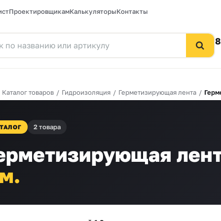
ист
Проектировщикам
Калькуляторы
Контакты
8
/
Каталог товаров
/
Гидроизоляция
/
Герметизирующая лента
/
Герм
2 товара
ТАЛОГ
ерметизирующая лент
м.