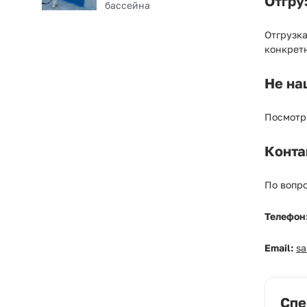
Отгру
бассейна
Отгрузк
конкрет
Не на
Посмотр
Конта
По вопро
Телефон
Email:
s
Спе