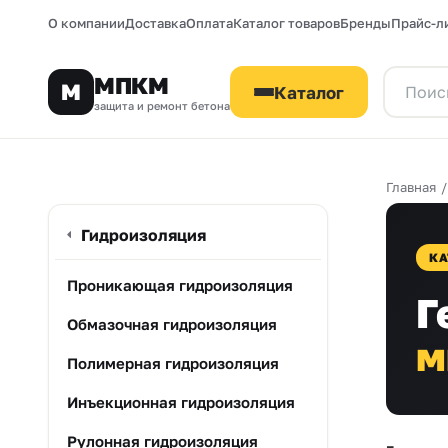
О компании
Доставка
Оплата
Каталог товаров
Бренды
Прайс-л
МПКМ
М
Каталог
защита и ремонт бетона
Главная
Гидроизоляция
КА
Проникающая гидроизоляция
Г
Обмазочная гидроизоляция
м
Полимерная гидроизоляция
Инъекционная гидроизоляция
Рулонная гидроизоляция