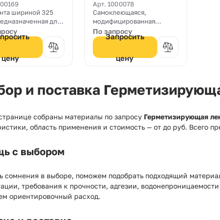
Band TPE 325
MultiSeal
000169
Арт. 1000078
нта шириной 325
Самоклеющаяся,
предназначенная для
модифицированная
чной герметизации
каучуком, битумная
просу
По запросу
просить
Запросить
оизоляции
герметизирующая лента. С
мационных швов и
одной стороны
, которые
ламинированная
цену
цену
ргаются движениям
алюминиевой фольгой.
бор и поставка Герметизирующа
 странице собраны материалы по запросу
Герметизирующая лен
истики, область применения и стоимость — от
до
руб. Всего п
ь с выбором
ь сомнения в выборе, поможем подобрать подходящий материал
ации, требования к прочности, адгезии, водонепроницаемости
ем ориентировочный расход.