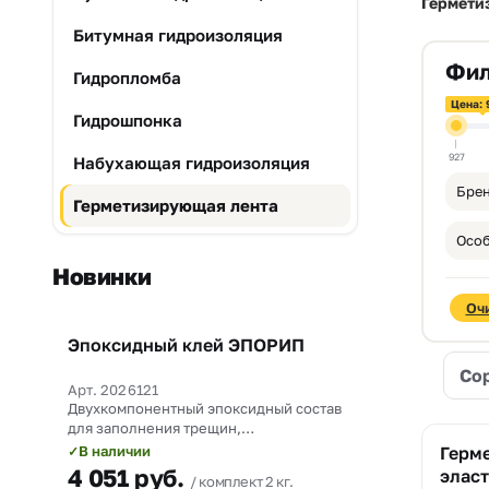
Гермети
Битумная гидроизоляция
Фил
Гидропломба
Цена: 
Гидрошпонка
927
Набухающая гидроизоляция
Брен
Герметизирующая лента
Особ
Новинки
Оч
Эпоксидный клей ЭПОРИП
Новинка
Со
Арт. 2026121
Двухкомпонентный эпоксидный состав
для заполнения трещин,
омоноличивания рабочих швов и
В наличии
Герм
✓
прочного склеивания бетона со
4 051
руб.
эласт
комплект 2 кг.
сталью.