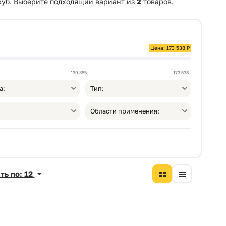
руб. Выберите подходящий вариант из
2
товаров.
Цена: 173 538 ₽
130 385
173 538
а:
Тип:
Области применения:
ть по: 12