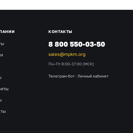
ПАНИИ
КОНТАКТЫ
8 800 550-03-50
ты
sales@mpkm.org
ти
Пн–Пт 8:00–17:00 (МСК)
Телеграм-бот
·
Личный кабинет
ы
зиты
ы
кты