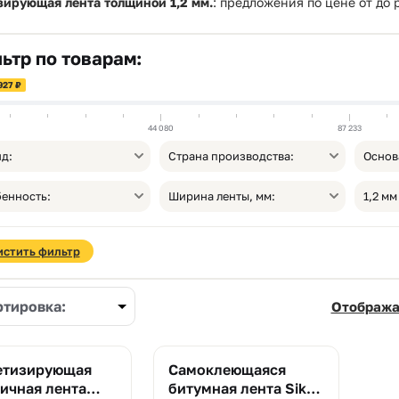
зирующая лента толщиной 1,2 мм.
: предложения по цене от
до
ьтр по товарам:
927 ₽
44 080
87 233
д:
Страна производства:
Основ
енность:
Ширина ленты, мм:
1,2 мм
истить фильтр
ртировка:
Отобража
етизирующая
Самоклеющаяся
ичная лента
битумная лента Sika