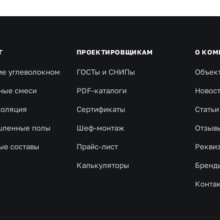
Г
ПРОЕКТИРОВЩИКАМ
О КОМ
ие углеволокном
ГОСТы и СНИПы
Объек
ные смеси
PDF-каталоги
Новос
золяция
Сертификаты
Статьи
ленные полы
Шеф-монтаж
Отзыв
ые составы
Прайс-лист
Рекви
Калькуляторы
Бренд
Конта