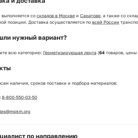
зка и доставка
а выполняется со
складов в Москве
и
Саратове
, а также со скл
ной позиции. Доставка осуществляется по
всей России
транспо
шли нужный вариант?
ите всю категорию:
Герметизирующая лента
(
64
товаров, цены
кты
сам наличия, сроков поставки и подбора материалов:
:
8-800-550-03-50
ales@mpkm.org
циалист по направлению