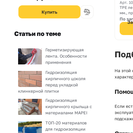
Mape
Арт. 1
TPE ле
мм
., 
эласти
По за
За
и гидр
дефор
Статьи по теме
трещин
подве
Герметизирующая
Под
лента. Особенности
применения
На этой
Гидроизоляция
характер
кирпичного цоколя
перед укладкой
Помощ
клинкерной плитки
Гидроизоляция
Если ест
кирпичного крыльца с
эксплуат
материалами MAPEI
подскаж
ТОП-20 материалов
для гидроизоляции