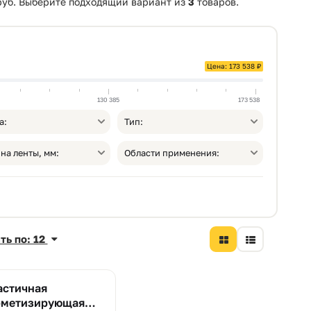
руб. Выберите подходящий вариант из
3
товаров.
Цена: 173 538 ₽
130 385
173 538
а:
Тип:
на ленты, мм:
Области применения:
ть по: 12
астичная
рметизирующая