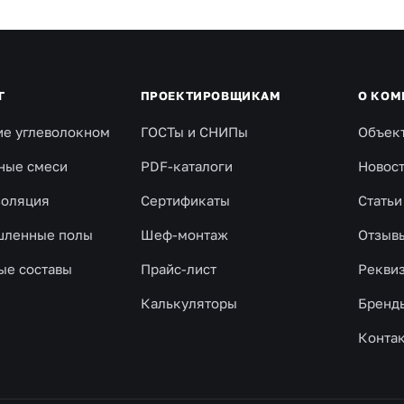
Г
ПРОЕКТИРОВЩИКАМ
О КОМ
ие углеволокном
ГОСТы и СНИПы
Объек
ные смеси
PDF-каталоги
Новос
золяция
Сертификаты
Статьи
ленные полы
Шеф-монтаж
Отзыв
ые составы
Прайс-лист
Рекви
Калькуляторы
Бренд
Конта