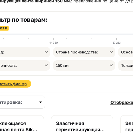
зирующая лента шириной 150 мм.
: предложения по цене от
до
ьтр по товарам:
927 ₽
44 080
87 233
д:
Страна производства:
Основ
енность:
150 мм
Толщи
истить фильтр
ртировка:
Отобража
клеющаяся
Эластичная
Эл
ная лента Sika
герметизирующая
ге