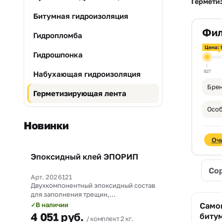
Гермети
Битумная гидроизоляция
Фил
Гидропломба
Цена: 
Гидрошпонка
927
Набухающая гидроизоляция
Брен
Герметизирующая лента
Особ
Новинки
Оч
Эпоксидный клей ЭПОРИП
Новинка
Со
Арт. 2026121
Двухкомпонентный эпоксидный состав
для заполнения трещин,
омоноличивания рабочих швов и
В наличии
Само
✓
прочного склеивания бетона со
4 051
руб.
битум
комплект 2 кг.
сталью.