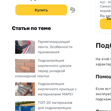
Multi
Арт. 1
Самок
модиф
каучук
По за
За
гермет
одной 
Статьи по теме
ламин
алюми
Герметизирующая
Под
лента. Особенности
применения
На этой
Гидроизоляция
характер
кирпичного цоколя
перед укладкой
Помощ
клинкерной плитки
Гидроизоляция
Если ест
кирпичного крыльца с
эксплуат
материалами MAPEI
подскаж
ТОП-20 материалов
для гидроизоляции