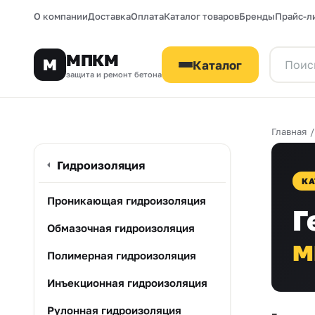
О компании
Доставка
Оплата
Каталог товаров
Бренды
Прайс-л
МПКМ
М
Каталог
защита и ремонт бетона
Главная
Гидроизоляция
КА
Проникающая гидроизоляция
Г
Обмазочная гидроизоляция
м
Полимерная гидроизоляция
Инъекционная гидроизоляция
Рулонная гидроизоляция