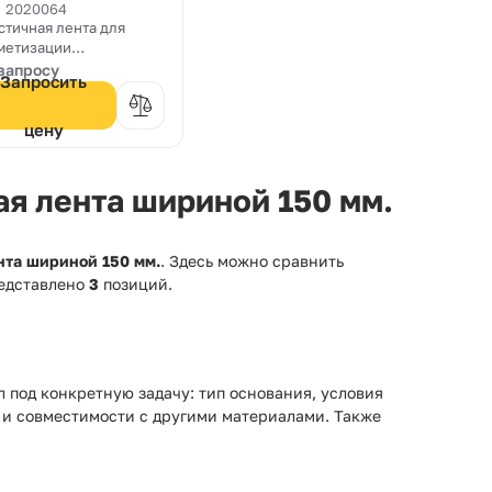
та Sikadur
. 2020064
стичная лента для
mbiflex SG-20
метизации
50
струкционных,
запросу
Запросить
ормационных и
одных швов и трещин
иной 150 мм. и
цену
щиной 2 мм.
я лента шириной 150 мм.
та шириной 150 мм.
. Здесь можно сравнить
редставлено
3
позиций.
 под конкретную задачу: тип основания, условия
 и совместимости с другими материалами. Также