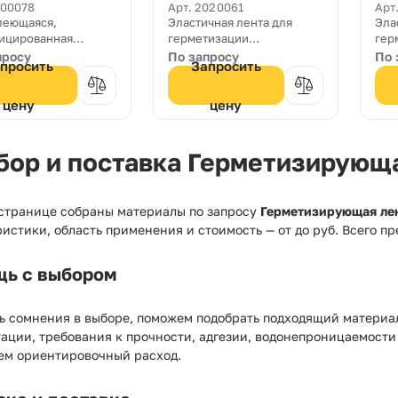
Seal
лента Sikadur
лен
000078
Арт. 2020061
Арт
леющаяся,
Эластичная лента для
Эла
Combiflex SG-10 M150
Co
ицированная
герметизации
гер
M1
ом, битумная
конструкционных,
кон
просу
По запросу
По 
просить
Запросить
изирующая лента. С
деформационных и
деф
стороны
холодных швов и трещин
хол
ированная
шириной 150 мм. и
шир
цену
цену
ниевой фольгой.
толщиной 1 мм.
тол
бор и поставка Герметизирующа
 странице собраны материалы по запросу
Герметизирующая лен
истики, область применения и стоимость — от
до
руб. Всего п
ь с выбором
ь сомнения в выборе, поможем подобрать подходящий материал
ации, требования к прочности, адгезии, водонепроницаемости
ем ориентировочный расход.