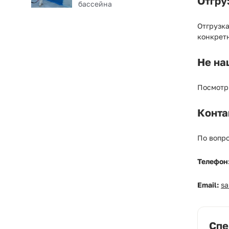
Отгру
бассейна
Отгрузк
конкрет
Не на
Посмотр
Конта
По вопро
Телефон
Email:
s
Спе