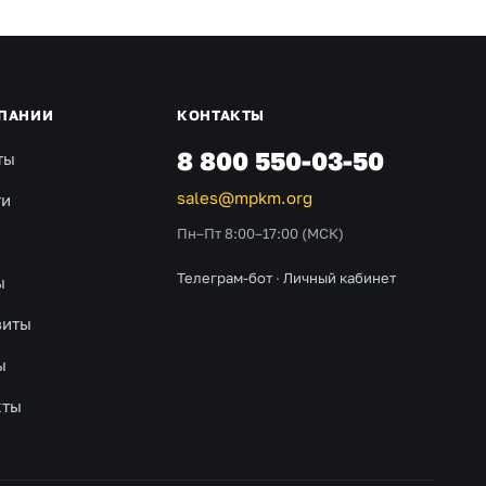
ПАНИИ
КОНТАКТЫ
8 800 550-03-50
ты
sales@mpkm.org
ти
Пн–Пт 8:00–17:00 (МСК)
Телеграм-бот
·
Личный кабинет
ы
зиты
ы
кты