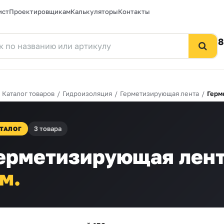
ист
Проектировщикам
Калькуляторы
Контакты
8
/
Каталог товаров
/
Гидроизоляция
/
Герметизирующая лента
/
Герм
3 товара
ТАЛОГ
ерметизирующая лент
м.