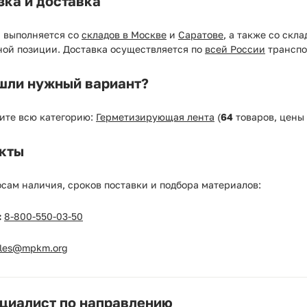
зка и доставка
а выполняется со
складов в Москве
и
Саратове
, а также со скл
ной позиции. Доставка осуществляется по
всей России
транспо
шли нужный вариант?
ите всю категорию:
Герметизирующая лента
(
64
товаров, цены
кты
сам наличия, сроков поставки и подбора материалов:
:
8-800-550-03-50
ales@mpkm.org
циалист по направлению